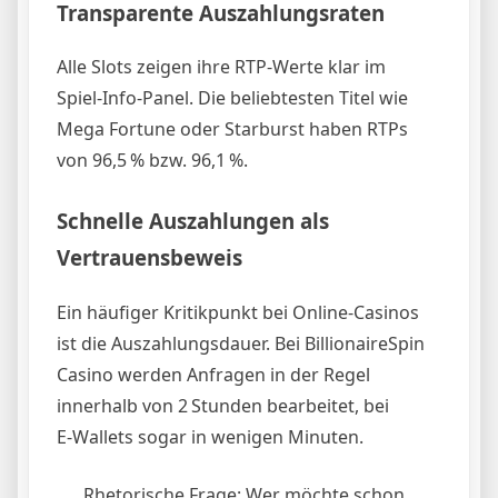
Transparente Auszahlungsraten
Alle Slots zeigen ihre RTP‑Werte klar im
Spiel‑Info‑Panel. Die beliebtesten Titel wie
Mega Fortune oder Starburst haben RTPs
von 96,5 % bzw. 96,1 %.
Schnelle Auszahlungen als
Vertrauensbeweis
Ein häufiger Kritikpunkt bei Online‑Casinos
ist die Auszahlungsdauer. Bei BillionaireSpin
Casino werden Anfragen in der Regel
innerhalb von 2 Stunden bearbeitet, bei
E‑Wallets sogar in wenigen Minuten.
Rhetorische Frage: Wer möchte schon