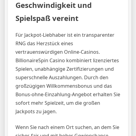
Geschwindigkeit und
Spielspaß vereint
Für Jackpot‑Liebhaber ist ein transparenter
RNG das Herzstück eines
vertrauenswürdigen Online‑Casinos.
BillionaireSpin Casino kombiniert lizenziertes
Spielen, unabhängige Zertifizierungen und
superschnelle Auszahlungen. Durch den
großzügigen Willkommensbonus und das
Bonus‑ohne‑Einzahlung‑Angebot erhalten Sie
sofort mehr Spielzeit, um die großen
Jackpots zu jagen.
Wenn Sie nach einem Ort suchen, an dem Sie
sicher, fair und mit hoher Gewinnchance