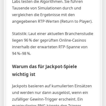
Labs testen die Algorithmen. Sie führen
Tausende von Simulationen durch und
vergleichen die Ergebnisse mit den
angegebenen RTP‑Werten (Return to Player).
Statistik: Laut einer aktuellen Branchenstudie
liegen 96 % der geprüften Online‑Casinos
innerhalb der erwarteten RTP‑Spanne von
94 %–98 %.
Warum das für Jackpot‑Spiele
wichtig ist
Jackpots basieren auf kumulierten Einsätzen
und werden nur dann ausgelöst, wenn ein
zufälliger Gewinn‑Trigger erscheint. Ein
manipulierter RNG könnte den Trigger