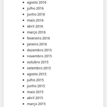
agosto 2016
julho 2016
junho 2016
maio 2016
abril 2016
março 2016
fevereiro 2016
janeiro 2016
dezembro 2015
novembro 2015
outubro 2015
setembro 2015
agosto 2015
julho 2015
junho 2015
maio 2015
abril 2015
março 2015