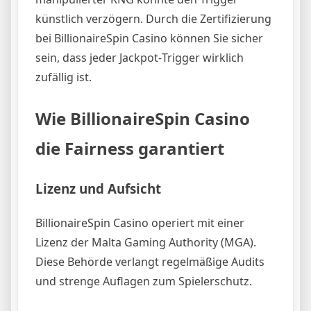
künstlich verzögern. Durch die Zertifizierung
bei BillionaireSpin Casino können Sie sicher
sein, dass jeder Jackpot‑Trigger wirklich
zufällig ist.
Wie BillionaireSpin Casino
die Fairness garantiert
Lizenz und Aufsicht
BillionaireSpin Casino operiert mit einer
Lizenz der Malta Gaming Authority (MGA).
Diese Behörde verlangt regelmäßige Audits
und strenge Auflagen zum Spielerschutz.