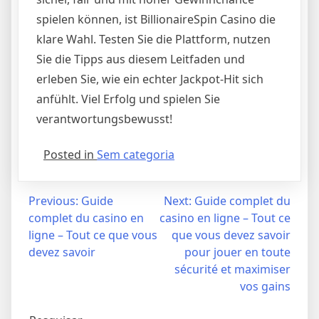
spielen können, ist BillionaireSpin Casino die
klare Wahl. Testen Sie die Plattform, nutzen
Sie die Tipps aus diesem Leitfaden und
erleben Sie, wie ein echter Jackpot‑Hit sich
anfühlt. Viel Erfolg und spielen Sie
verantwortungsbewusst!
Posted in
Sem categoria
Navegação
Previous:
Guide
Next:
Guide complet du
complet du casino en
casino en ligne – Tout ce
de
ligne – Tout ce que vous
que vous devez savoir
Post
devez savoir
pour jouer en toute
sécurité et maximiser
vos gains