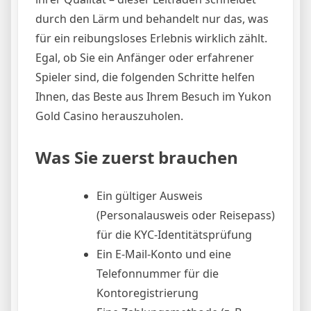
durch den Lärm und behandelt nur das, was
für ein reibungsloses Erlebnis wirklich zählt.
Egal, ob Sie ein Anfänger oder erfahrener
Spieler sind, die folgenden Schritte helfen
Ihnen, das Beste aus Ihrem Besuch im Yukon
Gold Casino herauszuholen.
Was Sie zuerst brauchen
Ein gültiger Ausweis
(Personalausweis oder Reisepass)
für die KYC-Identitätsprüfung
Ein E-Mail-Konto und eine
Telefonnummer für die
Kontoregistrierung