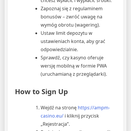
chcesz wpłacić i wypłacić środki.
Zapoznaj się z regulaminem
bonusów – zwróć uwagę na
wymóg obrotu (wagering).
Ustaw limit depozytu w
ustawieniach konta, aby grać
odpowiedzialnie.
Sprawdź, czy kasyno oferuje
wersję mobilną w formie PWA
(uruchamianą z przeglądarki).
How to Sign Up
Wejdź na stronę
https://ampm-
casino.eu/
i kliknij przycisk
„Rejestracja”.