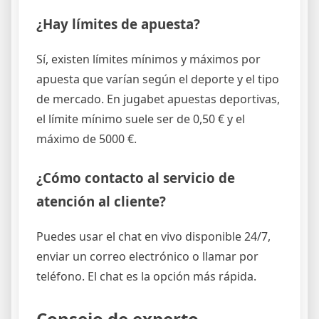
¿Hay límites de apuesta?
Sí, existen límites mínimos y máximos por
apuesta que varían según el deporte y el tipo
de mercado. En jugabet apuestas deportivas,
el límite mínimo suele ser de 0,50 € y el
máximo de 5000 €.
¿Cómo contacto al servicio de
atención al cliente?
Puedes usar el chat en vivo disponible 24/7,
enviar un correo electrónico o llamar por
teléfono. El chat es la opción más rápida.
Consejo de experto