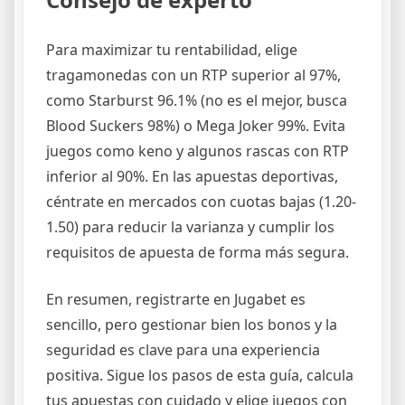
Para maximizar tu rentabilidad, elige
tragamonedas con un RTP superior al 97%,
como Starburst 96.1% (no es el mejor, busca
Blood Suckers 98%) o Mega Joker 99%. Evita
juegos como keno y algunos rascas con RTP
inferior al 90%. En las apuestas deportivas,
céntrate en mercados con cuotas bajas (1.20-
1.50) para reducir la varianza y cumplir los
requisitos de apuesta de forma más segura.
En resumen, registrarte en Jugabet es
sencillo, pero gestionar bien los bonos y la
seguridad es clave para una experiencia
positiva. Sigue los pasos de esta guía, calcula
tus apuestas con cuidado y elige juegos con