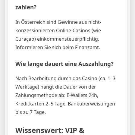
zahlen?
In Österreich sind Gewinne aus nicht-
konzessionierten Online-Casinos (wie
Curaçao) einkommensteuerpflichtig.
Informieren Sie sich beim Finanzamt.
Wie lange dauert eine Auszahlung?
Nach Bearbeitung durch das Casino (ca. 1–3
Werktage) hängt die Dauer von der
Zahlungsmethode ab: E-Wallets 24h,
Kreditkarten 2–5 Tage, Banküberweisungen
bis zu 7 Tage.
Wissenswert: VIP &