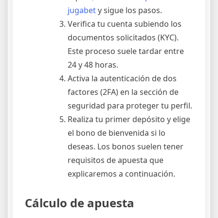
jugabet
y sigue los pasos.
Verifica tu cuenta subiendo los
documentos solicitados (KYC).
Este proceso suele tardar entre
24 y 48 horas.
Activa la autenticación de dos
factores (2FA) en la sección de
seguridad para proteger tu perfil.
Realiza tu primer depósito y elige
el bono de bienvenida si lo
deseas. Los bonos suelen tener
requisitos de apuesta que
explicaremos a continuación.
Cálculo de apuesta