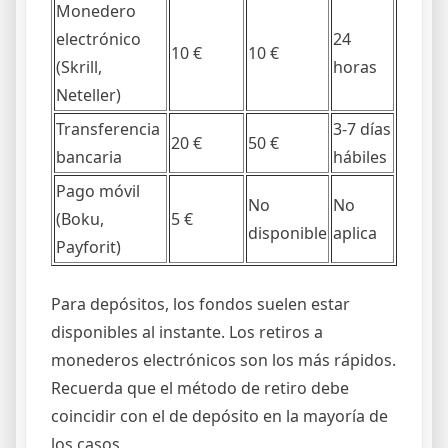
Monedero
electrónico
24
10 €
10 €
(Skrill,
horas
Neteller)
Transferencia
3-7 días
20 €
50 €
bancaria
hábiles
Pago móvil
No
No
(Boku,
5 €
disponible
aplica
Payforit)
Para depósitos, los fondos suelen estar
disponibles al instante. Los retiros a
monederos electrónicos son los más rápidos.
Recuerda que el método de retiro debe
coincidir con el de depósito en la mayoría de
los casos.