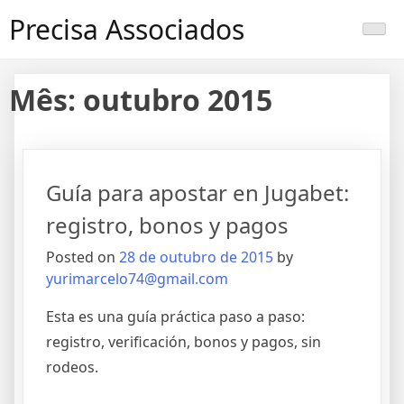
Skip
Precisa Associados
to
content
Mês:
outubro 2015
Guía para apostar en Jugabet:
registro, bonos y pagos
Posted on
28 de outubro de 2015
by
yurimarcelo74@gmail.com
Esta es una guía práctica paso a paso:
registro, verificación, bonos y pagos, sin
rodeos.