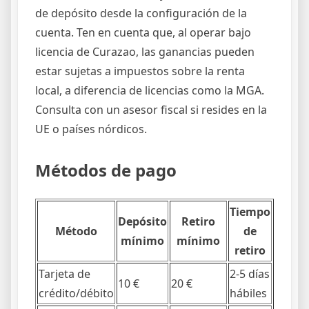
de depósito desde la configuración de la
cuenta. Ten en cuenta que, al operar bajo
licencia de Curazao, las ganancias pueden
estar sujetas a impuestos sobre la renta
local, a diferencia de licencias como la MGA.
Consulta con un asesor fiscal si resides en la
UE o países nórdicos.
Métodos de pago
Tiempo
Depósito
Retiro
Método
de
mínimo
mínimo
retiro
Tarjeta de
2-5 días
10 €
20 €
crédito/débito
hábiles