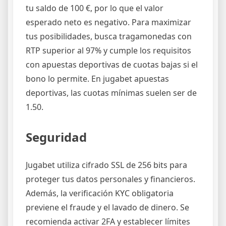
tu saldo de 100 €, por lo que el valor
esperado neto es negativo. Para maximizar
tus posibilidades, busca tragamonedas con
RTP superior al 97% y cumple los requisitos
con apuestas deportivas de cuotas bajas si el
bono lo permite. En jugabet apuestas
deportivas, las cuotas mínimas suelen ser de
1.50.
Seguridad
Jugabet utiliza cifrado SSL de 256 bits para
proteger tus datos personales y financieros.
Además, la verificación KYC obligatoria
previene el fraude y el lavado de dinero. Se
recomienda activar 2FA y establecer límites