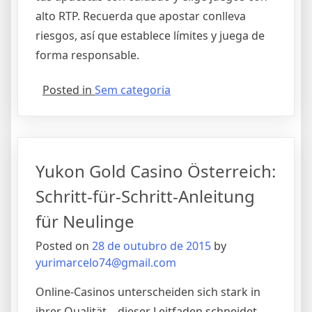
alto RTP. Recuerda que apostar conlleva
riesgos, así que establece límites y juega de
forma responsable.
Posted in
Sem categoria
Yukon Gold Casino Österreich:
Schritt-für-Schritt-Anleitung
für Neulinge
Posted on
28 de outubro de 2015
by
yurimarcelo74@gmail.com
Online-Casinos unterscheiden sich stark in
ihrer Qualität – dieser Leitfaden schneidet