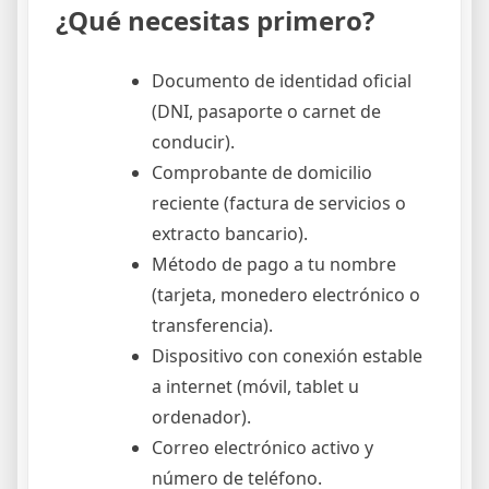
¿Qué necesitas primero?
Documento de identidad oficial
(DNI, pasaporte o carnet de
conducir).
Comprobante de domicilio
reciente (factura de servicios o
extracto bancario).
Método de pago a tu nombre
(tarjeta, monedero electrónico o
transferencia).
Dispositivo con conexión estable
a internet (móvil, tablet u
ordenador).
Correo electrónico activo y
número de teléfono.