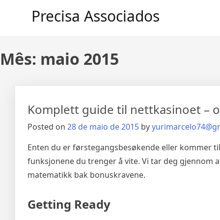
Skip
Precisa Associados
to
content
Mês:
maio 2015
Komplett guide til nettkasinoet – 
Posted on
28 de maio de 2015
by
yurimarcelo74@g
Enten du er førstegangsbesøkende eller kommer til
funksjonene du trenger å vite. Vi tar deg gjennom al
matematikk bak bonuskravene.
Getting Ready