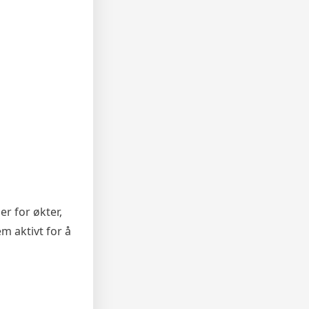
er for økter,
em aktivt for å