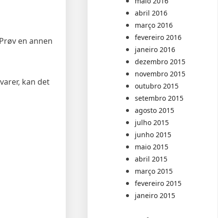
maio 2016
abril 2016
março 2016
fevereiro 2016
 Prøv en annen
janeiro 2016
dezembro 2015
novembro 2015
varer, kan det
outubro 2015
setembro 2015
agosto 2015
julho 2015
junho 2015
maio 2015
abril 2015
março 2015
fevereiro 2015
janeiro 2015