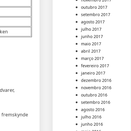
outubro 2017
setembro 2017
agosto 2017
julho 2017
nken
junho 2017
maio 2017
abril 2017
março 2017
fevereiro 2017
janeiro 2017
dezembro 2016
novembro 2016
dvarer,
outubro 2016
setembro 2016
agosto 2016
 å fremskynde
julho 2016
junho 2016