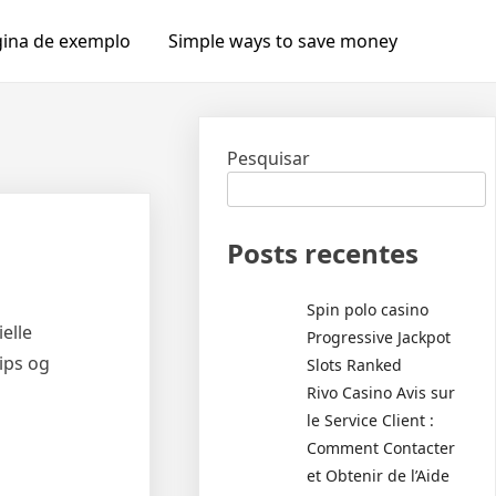
ina de exemplo
Simple ways to save money
Pesquisar
Posts recentes
Spin polo casino
elle
Progressive Jackpot
ips og
Slots Ranked
Rivo Casino Avis sur
le Service Client :
Comment Contacter
et Obtenir de l’Aide