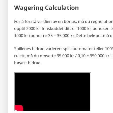
Wagering Calculation
For å forstå verdien av en bonus, må du regne ut 
opptil 2000 kr. Innskuddet ditt er 1000 kr, bonusen
1000 kr (bonus) × 35 = 35 000 kr. Dette beløpet må d
Spillenes bidrag varierer: spilleautomater teller 100
rulett, må du omsette 35 000 kr / 0,10 = 350 000 kr i
høyest bidrag.