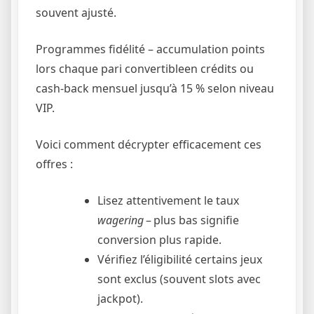
souvent ajusté.
Programmes fidélité – accumulation points
lors chaque pari convertibleen crédits ou
cash‑back mensuel jusqu’à 15 % selon niveau
VIP.
Voici comment décrypter efficacement ces
offres :
Lisez attentivement le taux
wagering
– plus bas signifie
conversion plus rapide.
Vérifiez l’éligibilité certains jeux
sont exclus (souvent slots avec
jackpot).