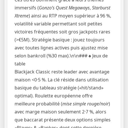
immersifs (
Gonzo’s Quest Megaways
,
Starburst
Xtreme
) ainsi au RTP moyen supérieur à 96 %,
volatilité variable permettant soit petites
victoires fréquentes soit gros jackpots rares
(>€5M). Stratégie basique : jouez toujours
avec toutes lignes actives puis ajustez mise
selon bankroll (%30 max).\n\n### ♠️ Jeux de
table
Blackjack Classic reste leader avec avantage
maison <0·5 %. La clé réside dans utilisation
basique du tableau stratégie («hit/stand»
optimal). Roulette européenne offre
meilleure probabilité (
mise simple rouge/noir
)
avec marge maison seulement 2·7 %, alors
que baccarat présente deux options simples
«Player» & «Banker» dont cette dernière