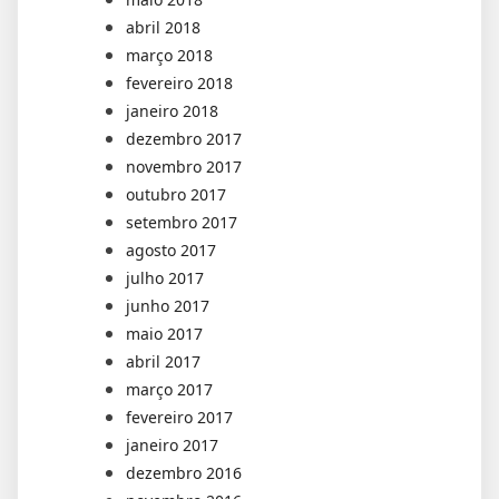
abril 2018
março 2018
fevereiro 2018
janeiro 2018
dezembro 2017
novembro 2017
outubro 2017
setembro 2017
agosto 2017
julho 2017
junho 2017
maio 2017
abril 2017
março 2017
fevereiro 2017
janeiro 2017
dezembro 2016