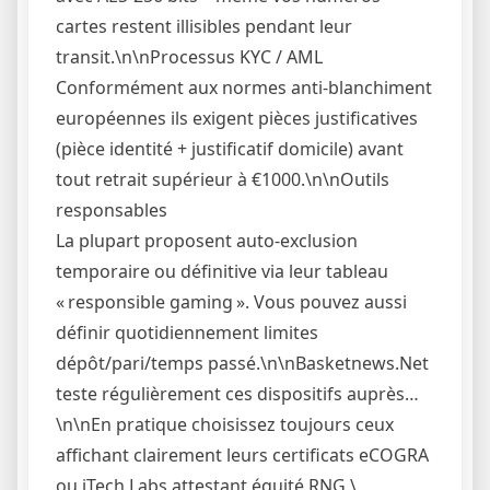
cartes restent illisibles pendant leur
transit.\n\nProcessus KYC / AML
Conformément aux normes anti‑blanchiment
européennes ils exigent pièces justificatives
(pièce identité + justificatif domicile) avant
tout retrait supérieur à €1000.\n\nOutils
responsables
La plupart proposent auto‑exclusion
temporaire ou définitive via leur tableau
« responsible gaming ». Vous pouvez aussi
définir quotidiennement limites
dépôt/pari/temps passé.\n\nBasketnews.Net
teste régulièrement ces dispositifs auprès…
\n\nEn pratique choisissez toujours ceux
affichant clairement leurs certificats eCOGRA
ou iTech Labs attestant équité RNG.\