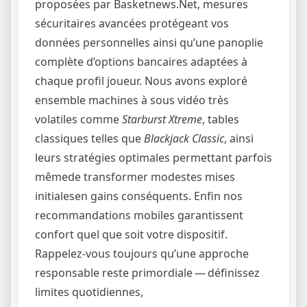
proposées par Basketnews.Net, mesures
sécuritaires avancées protégeant vos
données personnelles ainsi qu’une panoplie
complète d’options bancaires adaptées à
chaque profil joueur.​ Nous avons exploré
ensemble machines à sous vidéo très
volatiles comme
Starburst Xtreme
, tables
classiques telles que
Blackjack Classic
, ainsi
leurs stratégies optimales permettant parfois
mêmede transformer modestes mises
initiales​en gains conséquents.​ Enfin nos
recommandations mobiles garantissent
confort quel que soit votre dispositif.​
Rappelez‑vous toujours qu’une approche
responsable reste primordiale — définissez
limites quotidiennes,