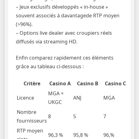
– Jeux exclusifs développés « in‑house »
souvent associés à davantagede RTP moyen
(>96%).
– Options live dealer avec croupiers réels
diffusés via streaming HD.
Enfin comparez rapidement ces éléments
grâce au tableau ci‑dessous :
Critère
Casino A
Casino B
Casino C
MGA +
Licence
ANJ
MGA
UKGC
Nombre
8
5
7
fournisseurs
RTP moyen
96,3 %
95,8 %
96,%