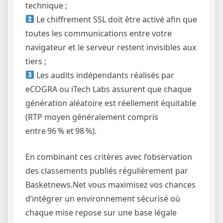
technique ;
Le chiffrement SSL doit être activé afin que
toutes les communications entre votre
navigateur et le serveur restent invisibles aux
tiers ;
Les audits indépendants réalisés par
eCOGRA ou iTech Labs assurent que chaque
génération aléatoire est réellement équitable
(RTP moyen généralement compris
entre 96 % et 98 %).
En combinant ces critères avec l’observation
des classements publiés régulièrement par
Basketnews.Net vous maximisez vos chances
d’intégrer un environnement sécurisé où
chaque mise repose sur une base légale