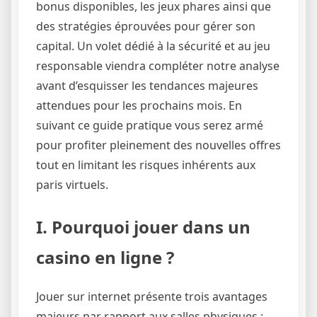
bonus disponibles, les jeux phares ainsi que
des stratégies éprouvées pour gérer son
capital. Un volet dédié à la sécurité et au jeu
responsable viendra compléter notre analyse
avant d’esquisser les tendances majeures
attendues pour les prochains mois. En
suivant ce guide pratique vous serez armé
pour profiter pleinement des nouvelles offres
tout en limitant les risques inhérents aux
paris virtuels.
I. Pourquoi jouer dans un
casino en ligne ?
Jouer sur internet présente trois avantages
majeurs par rapport aux salles physiques :