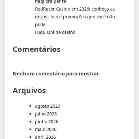
migliore per te
RedRacer Casino em 2026: conheça as
novas slots e promoções que você não
pode
Fugu Online casino
Comentários
Nenhum comentário para mostrar.
Arquivos
agosto 2026
julho 2026
junho 2026
maio 2026
abril 2026