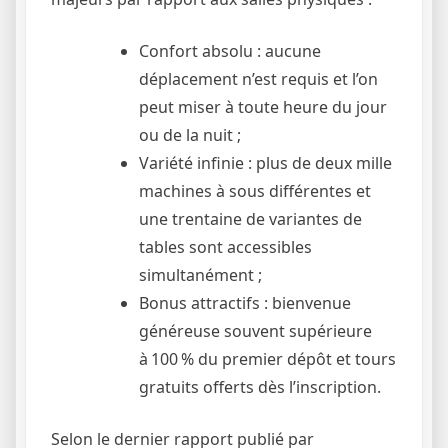
Confort absolu : aucune
déplacement n’est requis et l’on
peut miser à toute heure du jour
ou de la nuit ;
Variété infinie : plus de deux mille
machines à sous différentes et
une trentaine de variantes de
tables sont accessibles
simultanément ;
Bonus attractifs : bienvenue
généreuse souvent supérieure
à 100 % du premier dépôt et tours
gratuits offerts dès l’inscription.
Selon le dernier rapport publié par