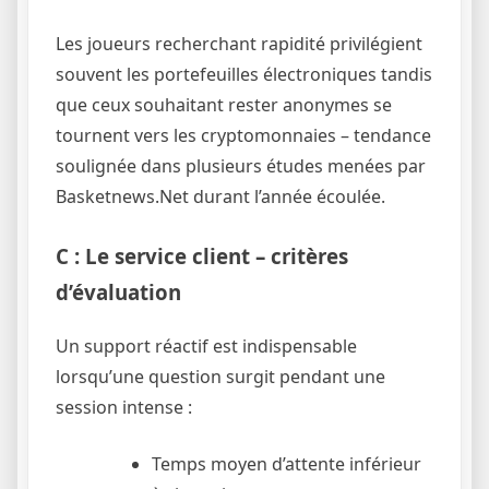
Les joueurs recherchant rapidité privilégient
souvent les portefeuilles électroniques tandis
que ceux souhaitant rester anonymes se
tournent vers les cryptomonnaies – tendance
soulignée dans plusieurs études menées par
Basketnews.Net durant l’année écoulée.
C : Le service client – critères
d’évaluation
Un support réactif est indispensable
lorsqu’une question surgit pendant une
session intense :
Temps moyen d’attente inférieur