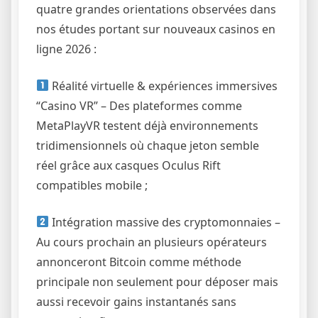
quatre grandes orientations observées dans
nos études portant sur nouveaux casinos en
ligne 2026 :
Réalité virtuelle & expériences immersives
“Casino VR” – Des plateformes comme
MetaPlayVR testent déjà environnements
tridimensionnels où chaque jeton semble
réel grâce aux casques Oculus Rift
compatibles mobile ;
Intégration massive des cryptomonnaies –
Au cours prochain an plusieurs opérateurs
annonceront Bitcoin comme méthode
principale non seulement pour déposer mais
aussi recevoir gains instantanés sans