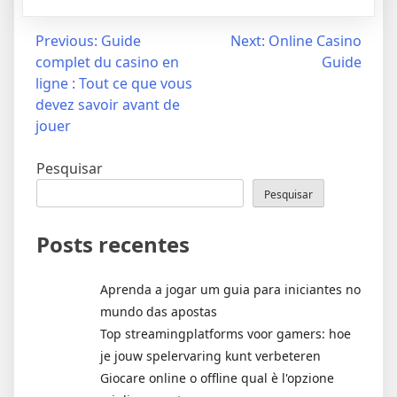
Navegação
Previous:
Guide
Next:
Online Casino
complet du casino en
Guide
de
ligne : Tout ce que vous
Post
devez savoir avant de
jouer
Pesquisar
Pesquisar
Posts recentes
Aprenda a jogar um guia para iniciantes no
mundo das apostas
Top streamingplatforms voor gamers: hoe
je jouw spelervaring kunt verbeteren
Giocare online o offline qual è l'opzione