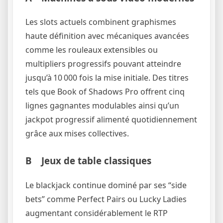
Les slots actuels combinent graphismes
haute définition avec mécaniques avancées
comme les rouleaux extensibles ou
multipliers progressifs pouvant atteindre
jusqu’à 10 000 fois la mise initiale. Des titres
tels que Book of Shadows Pro offrent cinq
lignes gagnantes modulables ainsi qu’un
jackpot progressif alimenté quotidiennement
grâce aux mises collectives.
B Jeux de table classiques
Le blackjack continue dominé par ses “side
bets” comme Perfect Pairs ou Lucky Ladies
augmentant considérablement le RTP