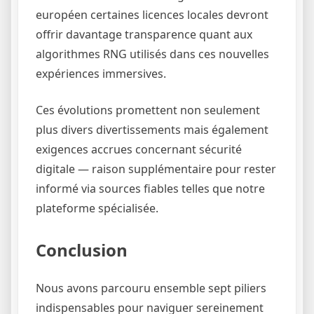
européen certaines licences locales devront
offrir davantage transparence quant aux
algorithmes RNG utilisés dans ces nouvelles
expériences immersives.
Ces évolutions promettent non seulement
plus divers divertissements mais également
exigences accrues concernant sécurité
digitale — raison supplémentaire pour rester
informé via sources fiables telles que notre
plateforme spécialisée.
Conclusion
Nous avons parcouru ensemble sept piliers
indispensables pour naviguer sereinement