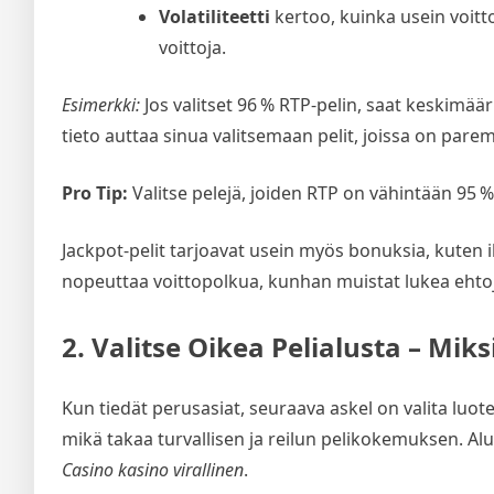
Volatiliteetti
kertoo, kuinka usein voitto
voittoja.
Esimerkki:
Jos valitset 96 % RTP‑pelin, saat keskimäär
tieto auttaa sinua valitsemaan pelit, joissa on pa
Pro Tip:
Valitse pelejä, joiden RTP on vähintään 95 
Jackpot-pelit tarjoavat usein myös bonuksia, kuten il
nopeuttaa voittopolkua, kunhan muistat lukea ehtoj
2. Valitse Oikea Pelialusta – Mik
Kun tiedät perusasiat, seuraava askel on valita luo
mikä takaa turvallisen ja reilun pelikokemuksen. Al
Casino kasino virallinen
.