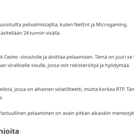
uosituilta pelivalmistajilta, kuten NetEnt ja Microgaming.
itellään 24 tunnin sisällä.
zk Casino
-sivustolle ja aloittaa pelaamisen. Tämä on juuri se 
n viralliselle sivulle, jossa voit rekisteröityä ja hyödyntää
elistä, jossa on alhainen volatiliteetti, mutta korkea RTP. T
e.
at. Vastuullinen pelaaminen on avain pitkän aikavälin menesty
joita