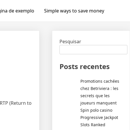
ina de exemplo
Simple ways to save money
Pesquisar
Posts recentes
Promotions cachées
chez Betriviera : les
secrets que les
 RTP (Return to
joueurs manquent
Spin polo casino
Progressive Jackpot
Slots Ranked