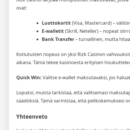
ovat:
Luottokortit
(Visa, Mastercard) – välitön
E-walletit
(Skrill, Neteller) – nopeat siirr
Bank Transfer
– turvallinen, mutta hita
Kotiutusten nopeus on yksi Rizk Casinon vahvuuksis
aikana. Tämä tekee kasinoesta erityisen houkutteleva
Quick Win:
Valitse e-wallet maksutavaksi, jos halu
Lopuksi, muista tarkistaa, että valitsemasi maksuta
säädöksiä. Tämä varmistaa, että pelikokemuksesi on 
Yhteenveto