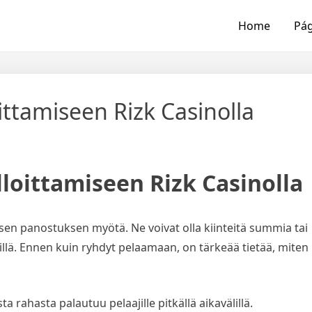
Home
Pág
oittamiseen Rizk Casinolla
lloittamiseen Rizk Casinolla
aisen panostuksen myötä. Ne voivat olla kiinteitä summia tai
elillä. Ennen kuin ryhdyt pelaamaan, on tärkeää tietää, miten
 rahasta palautuu pelaajille pitkällä aikavälillä.