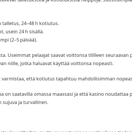
 talletus, 24–48 h kotiutus.
ot, usein 24 h sisällä.
ampi (2–5 päivää).
ta. Useimmat pelaajat saavat voittonsa tililleen seuraavan
n niille, jotka haluavat käyttää voittonsa nopeasti.
at varmistaa, että kotiutus tapahtuu mahdollisimman nopeas
pa on saatavilla omassa maassasi ja että kasino noudattaa pa
sujuva ja turvallinen.