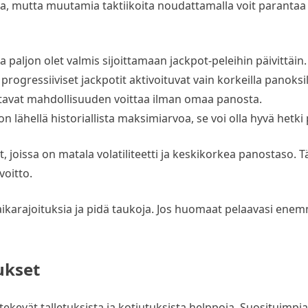
iaa, mutta muutamia taktiikoita noudattamalla voit parantaa
 paljon olet valmis sijoittamaan jackpot-peleihin päivittäin.
rogressiiviset jackpotit aktivoituvat vain korkeilla panoksil
tavat mahdollisuuden voittaa ilman omaa panosta.
on lähellä historiallista maksimiarvoa, se voi olla hyvä hetki
lit, joissa on matala volatiliteetti ja keskikorkea panostaso. 
voitto.
 aikarajoituksia ja pidä taukoja. Jos huomaat pelaavasi ene
ukset
ekevät talletuksista ja kotiutuksista helppoja. Suosituimpi