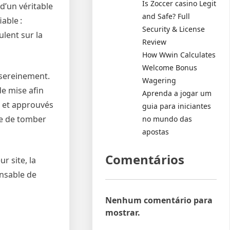
Is Zoccer casino Legit
d’un véritable
and Safe? Full
able :
Security & License
ulent sur la
Review
How Wwin Calculates
Welcome Bonus
 sereinement.
Wagering
de mise afin
Aprenda a jogar um
s et approuvés
guia para iniciantes
ue de tomber
no mundo das
apostas
Comentários
r site, la
onsable de
Nenhum comentário para
mostrar.