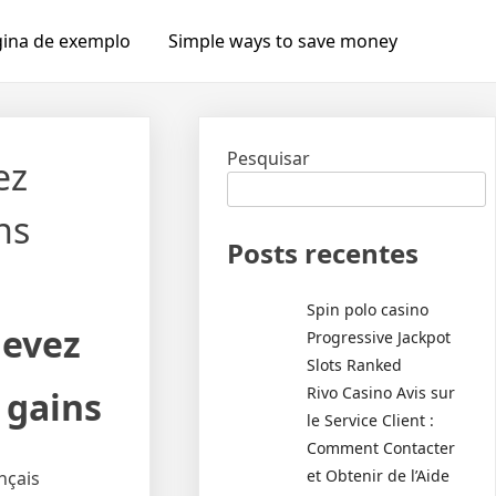
ina de exemplo
Simple ways to save money
Pesquisar
ez
ns
Posts recentes
Spin polo casino
devez
Progressive Jackpot
Slots Ranked
Rivo Casino Avis sur
 gains
le Service Client :
Comment Contacter
et Obtenir de l’Aide
nçais