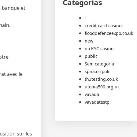
Categorias
e banque et
1
hain.
credit card casinos
flooddefenceexpo.co.uk
new
no KYC casino
public
otre
Sem categoria
spna.org.uk
at avec le
th3testing.co.uk
utopia500.org.uk
vavada
vavadatestpl
sition sur les