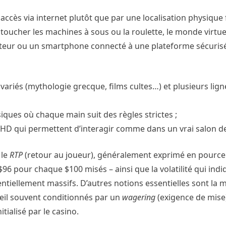
accès via internet plutôt que par une localisation physique 
r toucher les machines à sous ou la roulette, le monde virtu
ateur ou un smartphone connecté à une plateforme sécuris
variés (mythologie grecque, films cultes…) et plusieurs lign
ssiques où chaque main suit des règles strictes ;
ng HD qui permettent d’interagir comme dans un vrai salon de
 le
RTP
(retour au joueur), généralement exprimé en pourcen
$96 pour chaque $100 misés – ainsi que la volatilité qui indiq
tiellement massifs. D’autres notions essentielles sont la m
eil souvent conditionnés par un
wagering
(exigence de mise
tialisé par le casino.