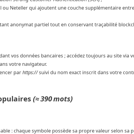
ill ou Neteller qui ajoutent une couche supplémentaire entr
t anonymat partiel tout en conservant traçabilité blockc
dant vos données bancaires ; accédez toujours au site via v
ans votre navigateur.
mencer par
https://
suivi du nom exact inscrit dans votre contr
opulaires
(≈ 390 mots)
ble : chaque symbole possède sa propre valeur selon sa po