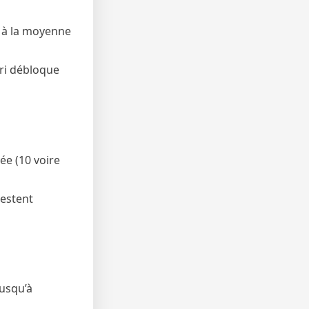
r à la moyenne
ari débloque
ée (10 voire
restent
jusqu’à