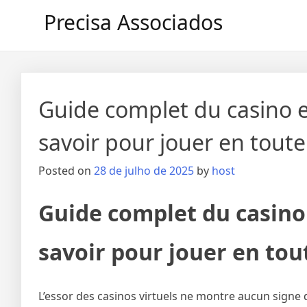
Skip
Precisa Associados
to
content
Guide complet du casino e
savoir pour jouer en toute
Posted on
28 de julho de 2025
by
host
Guide complet du casino 
savoir pour jouer en tou
L’essor des casinos virtuels ne montre aucun signe 