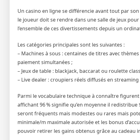
Un casino en ligne se différencie avant tout par son 
le joueur doit se rendre dans une salle de jeux pou
l’ensemble de ces divertissements depuis un ordin
Les catégories principales sont les suivantes :
– Machines à sous : centaines de titres avec thèmes 
paiement simultanées ;
– Jeux de table : blackjack, baccarat ou roulette cla
– Live dealer : croupiers réels diffusés en streami
Parmi le vocabulaire technique à connaître figurent
affichant 96 % signifie qu’en moyenne il redistribue 
seront fréquents mais modestes ou rares mais poten
minimale/m maximale autorisée et les bonus d’accu
pouvoir retirer les gains obtenus grâce au cadeau ini