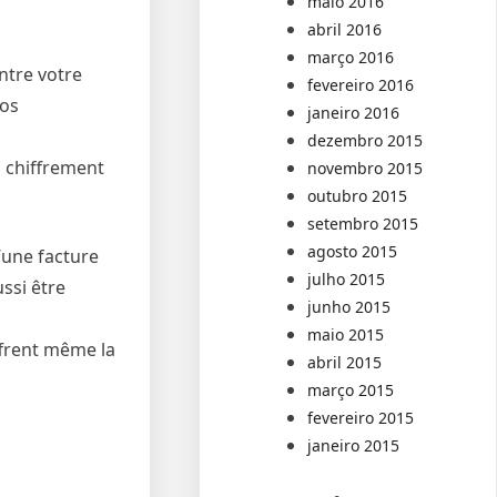
maio 2016
abril 2016
março 2016
ntre votre
fevereiro 2016
vos
janeiro 2016
dezembro 2015
c chiffrement
novembro 2015
outubro 2015
setembro 2015
agosto 2015
’une facture
julho 2015
ussi être
junho 2015
maio 2015
ffrent même la
abril 2015
março 2015
fevereiro 2015
janeiro 2015