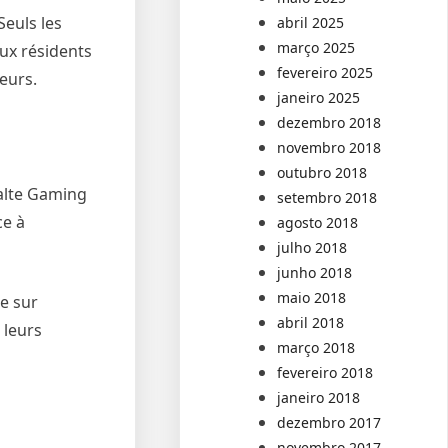
Seuls les
abril 2025
março 2025
aux résidents
fevereiro 2025
ueurs.
janeiro 2025
dezembro 2018
novembro 2018
outubro 2018
Malte Gaming
setembro 2018
ce à
agosto 2018
julho 2018
junho 2018
maio 2018
de sur
abril 2018
 leurs
março 2018
fevereiro 2018
janeiro 2018
dezembro 2017
novembro 2017