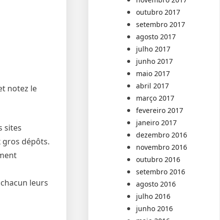
outubro 2017
setembro 2017
agosto 2017
julho 2017
junho 2017
maio 2017
abril 2017
t notez le
março 2017
fevereiro 2017
janeiro 2017
 sites
dezembro 2016
x gros dépôts.
novembro 2016
ement
outubro 2016
setembro 2016
 chacun leurs
agosto 2016
julho 2016
junho 2016