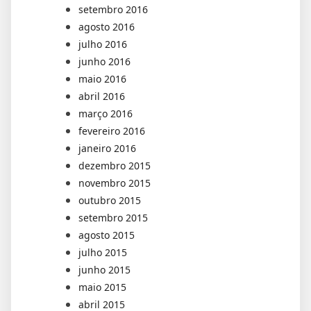
setembro 2016
agosto 2016
julho 2016
junho 2016
maio 2016
abril 2016
março 2016
fevereiro 2016
janeiro 2016
dezembro 2015
novembro 2015
outubro 2015
setembro 2015
agosto 2015
julho 2015
junho 2015
maio 2015
abril 2015