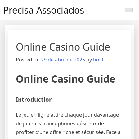
Skip
Precisa Associados
to
content
Online Casino Guide
Posted on
29 de abril de 2025
by
host
Online Casino Guide
Introduction
Le jeu en ligne attire chaque jour davantage
de joueurs francophones désireux de
profiter d’une offre riche et sécurisée. Face à