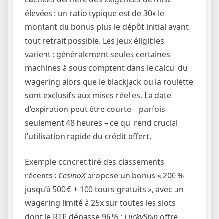
élevées : un ratio typique est de 30x le
montant du bonus plus le dépôt initial avant
tout retrait possible. Les jeux éligibles
varient ; généralement seules certaines
machines à sous comptent dans le calcul du
wagering alors que le blackjack ou la roulette
sont exclusifs aux mises réelles. La date
d’expiration peut être courte – parfois
seulement 48 heures – ce qui rend crucial
l’utilisation rapide du crédit offert.
Exemple concret tiré des classements
récents :
CasinoX
propose un bonus « 200 %
jusqu’à 500 € + 100 tours gratuits », avec un
wagering limité à 25x sur toutes les slots
dont le RTP dépasse 96 % ;
LuckySpin
offre