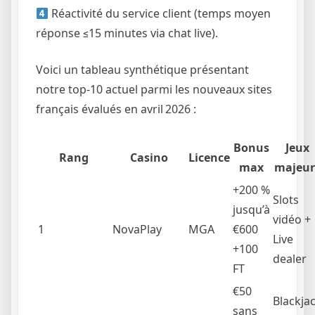
Réactivité du service client (temps moyen
réponse ≤15 minutes via chat live).
Voici un tableau synthétique présentant
notre top‑10 actuel parmi les nouveaux sites
français évalués en avril 2026 :
Bonus
Jeux
Rang
Casino
Licence
max
majeur
+200 %
Slots
jusqu’à
vidéo +
1
NovaPlay
MGA
€600
Live
+100
dealer
FT
€50
Blackja
sans