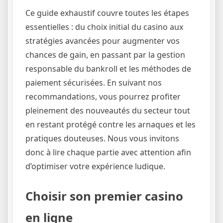
Ce guide exhaustif couvre toutes les étapes
essentielles : du choix initial du casino aux
stratégies avancées pour augmenter vos
chances de gain, en passant par la gestion
responsable du bankroll et les méthodes de
paiement sécurisées. En suivant nos
recommandations, vous pourrez profiter
pleinement des nouveautés du secteur tout
en restant protégé contre les arnaques et les
pratiques douteuses. Nous vous invitons
donc à lire chaque partie avec attention afin
d’optimiser votre expérience ludique.
Choisir son premier casino
en ligne