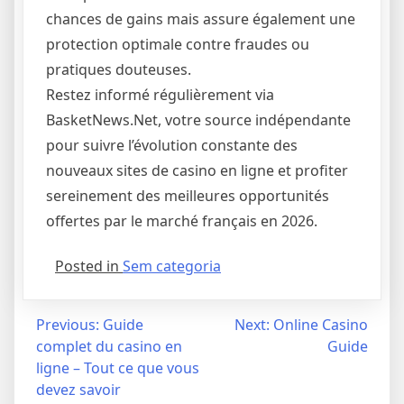
chances de gains mais assure également une
protection optimale contre fraudes ou
pratiques douteuses.
Restez informé régulièrement via
BasketNews.Net, votre source indépendante
pour suivre l’évolution constante des
nouveaux sites de casino en ligne et profiter
sereinement des meilleures opportunités
offertes par le marché français en 2026.
Posted in
Sem categoria
Navegação
Previous:
Guide
Next:
Online Casino
complet du casino en
Guide
de
ligne – Tout ce que vous
Post
devez savoir