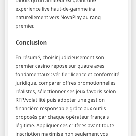
tandis qu’un amateur exigeant une
expérience live haut‑de‑gamme ira
naturellement vers NovaPlay au rang
premier.
Conclusion
En résumé, choisir judicieusement son
premier casino repose sur quatre axes
fondamentaux : vérifier licence et conformité
juridique, comparer offres promotionnelles
réalistes, sélectionner ses jeux favoris selon
RTP/volatilité puis adopter une gestion
financière responsable grâce aux outils
proposés par chaque opérateur français
légitime. Appliquer ces critères avant toute
inscription maximise non seulement vos