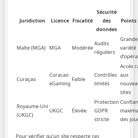
Sécurité
Juridiction
Licence
Fiscalité
des
Points 
données
Grande
Audits
Malte (MGA)
MGA
Modérée
variété
réguliers
d’opéra
Accès r
Curacao
Contrôles
aux
Curaçao
Faible
eGaming
limités
nouvea
sites
Protection
Confia
Royaume‑Uni
UKGC
Élevée
GDPR
maxima
(UKGC)
stricte
des jou
Pour vérifier qu’un site respecte ces