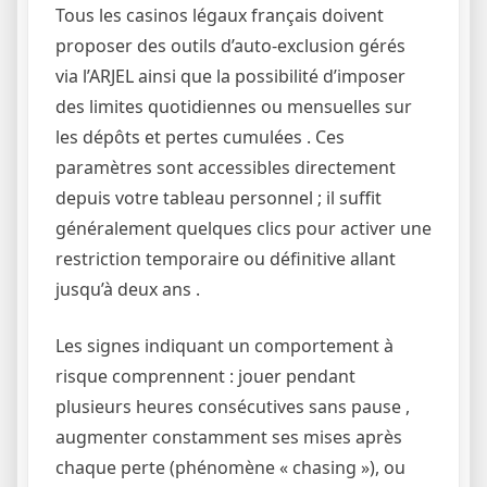
Tous les casinos légaux français doivent
proposer des outils d’auto‑exclusion gérés
via l’ARJEL ainsi que la possibilité d’imposer
des limites quotidiennes ou mensuelles sur
les dépôts et pertes cumulées . Ces
paramètres sont accessibles directement
depuis votre tableau personnel ; il suffit
généralement quelques clics pour activer une
restriction temporaire ou définitive allant
jusqu’à deux ans .
Les signes indiquant un comportement à
risque comprennent : jouer pendant
plusieurs heures consécutives sans pause ,
augmenter constamment ses mises après
chaque perte (phénomène « chasing »), ou