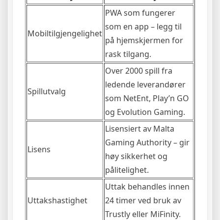
PWA som fungerer
som en app – legg til
Mobiltilgjengelighet
på hjemskjermen for
rask tilgang.
Over 2000 spill fra
ledende leverandører
Spillutvalg
som NetEnt, Play’n GO
og Evolution Gaming.
Lisensiert av Malta
Gaming Authority – gir
Lisens
høy sikkerhet og
pålitelighet.
Uttak behandles innen
Uttakshastighet
24 timer ved bruk av
Trustly eller MiFinity.