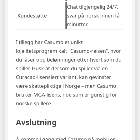
Chat tilgjengelig 24/7,
Kundestøtte
svar på norsk innen få
minutter.
I tillegg har Casumo et unikt
lojalitetsprogram kalt “Casumo-reisen”, hvor
du låser opp belønninger etter hvert som du
spiller. Husk at dersom du spiller via en
Curacao-lisensiert variant, kan gevinster
være skattepliktige i Norge – men Casumo
bruker MGA-lisens, noe som er gunstig for
norske spillere.
Avslutning
Å komme i gang med Casumo på mobil er