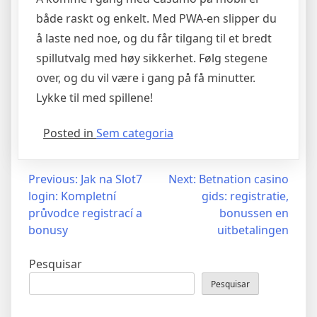
både raskt og enkelt. Med PWA-en slipper du
å laste ned noe, og du får tilgang til et bredt
spillutvalg med høy sikkerhet. Følg stegene
over, og du vil være i gang på få minutter.
Lykke til med spillene!
Posted in
Sem categoria
Navegação
Previous:
Jak na Slot7
Next:
Betnation casino
login: Kompletní
gids: registratie,
de
průvodce registrací a
bonussen en
Post
bonusy
uitbetalingen
Pesquisar
Pesquisar