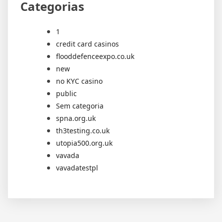
Categorias
1
credit card casinos
flooddefenceexpo.co.uk
new
no KYC casino
public
Sem categoria
spna.org.uk
th3testing.co.uk
utopia500.org.uk
vavada
vavadatestpl