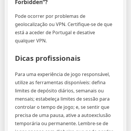
Forbidden”?
Pode ocorrer por problemas de
geolocalização ou VPN. Certifique-se de que
está a aceder de Portugal e desative
qualquer VPN.
Dicas profissionais
Para uma experiência de jogo responsável,
utilize as ferramentas disponíveis: defina
limites de depósito diários, semanais ou
mensais; estabeleça limites de sessão para
controlar o tempo de jogo; e, se sentir que
precisa de uma pausa, ative a autoexclusão
temporária ou permanente. Lembre-se de