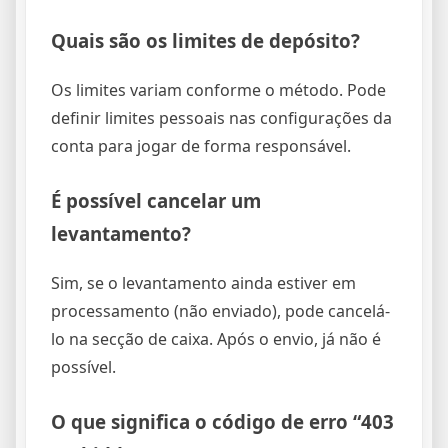
Quais são os limites de depósito?
Os limites variam conforme o método. Pode
definir limites pessoais nas configurações da
conta para jogar de forma responsável.
É possível cancelar um
levantamento?
Sim, se o levantamento ainda estiver em
processamento (não enviado), pode cancelá-
lo na secção de caixa. Após o envio, já não é
possível.
O que significa o código de erro “403