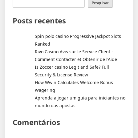
Pesquisar
Posts recentes
Spin polo casino Progressive Jackpot Slots
Ranked
Rivo Casino Avis sur le Service Client :
Comment Contacter et Obtenir de l’Aide
Is Zoccer casino Legit and Safe? Full
Security & License Review
How Wwin Calculates Welcome Bonus
Wagering
Aprenda a jogar um guia para iniciantes no
mundo das apostas
Comentários