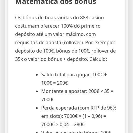
Matemática dos bónus
Os bónus de boas-vindas do 888 casino
costumam oferecer 100% do primeiro
depósito até um valor máximo, com
requisitos de aposta (rollover). Por exemplo:
depósito de 100€, bónus de 100€, rollover de
35x o valor do bónus + depósito. Cálculo:
Saldo total para jogar: 100€ +
100€ = 200€
Montante a apostar: 200€ × 35 =
7000€
Perda esperada (com RTP de 96%
em slots): 7000€ × (1 – 0,96) =
7000€ × 0,04 = 280€
Valor esperado do bónus: 100€ –