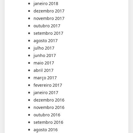
janeiro 2018
dezembro 2017
novembro 2017
outubro 2017
setembro 2017
agosto 2017
julho 2017
junho 2017
maio 2017
abril 2017
março 2017
fevereiro 2017
janeiro 2017
dezembro 2016
novembro 2016
outubro 2016
setembro 2016
agosto 2016