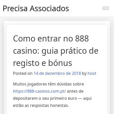
Skip
Precisa Associados
to
content
Como entrar no 888
casino: guia prático de
registo e bónus
Posted on
14 de dezembro de 2018
by
host
Muitos jogadores têm dúvidas sobre
https://888-casinos.com.pt/
antes de
depositarem o seu primeiro euro — aqui
estão as respostas honestas.