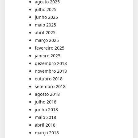
agosto 2025
julho 2025
junho 2025
maio 2025
abril 2025
março 2025
fevereiro 2025
janeiro 2025
dezembro 2018
novembro 2018
outubro 2018
setembro 2018
agosto 2018
julho 2018
junho 2018
maio 2018
abril 2018
março 2018