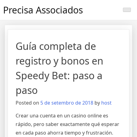
Skip
Precisa Associados
to
content
Guía completa de
registro y bonos en
Speedy Bet: paso a
paso
Posted on
5 de setembro de 2018
by
host
Crear una cuenta en un casino online es
rápido, pero saber exactamente qué esperar
en cada paso ahorra tiempo y frustración.