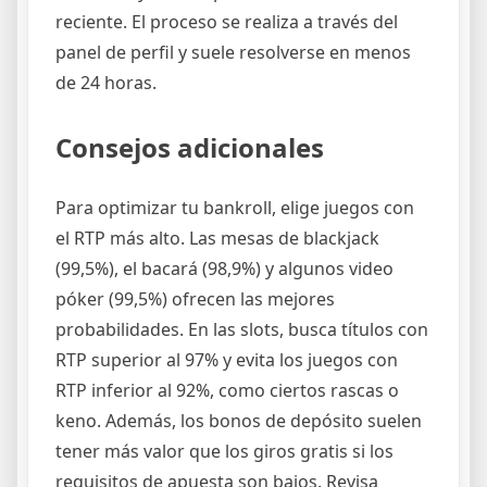
reciente. El proceso se realiza a través del
panel de perfil y suele resolverse en menos
de 24 horas.
Consejos adicionales
Para optimizar tu bankroll, elige juegos con
el RTP más alto. Las mesas de blackjack
(99,5%), el bacará (98,9%) y algunos video
póker (99,5%) ofrecen las mejores
probabilidades. En las slots, busca títulos con
RTP superior al 97% y evita los juegos con
RTP inferior al 92%, como ciertos rascas o
keno. Además, los bonos de depósito suelen
tener más valor que los giros gratis si los
requisitos de apuesta son bajos. Revisa