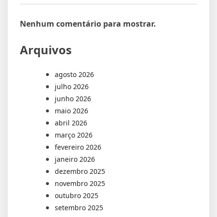
Nenhum comentário para mostrar.
Arquivos
agosto 2026
julho 2026
junho 2026
maio 2026
abril 2026
março 2026
fevereiro 2026
janeiro 2026
dezembro 2025
novembro 2025
outubro 2025
setembro 2025