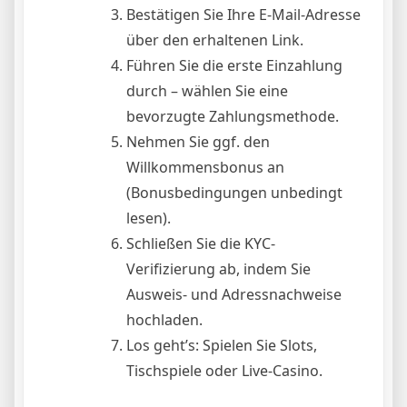
Bestätigen Sie Ihre E‑Mail-Adresse
über den erhaltenen Link.
Führen Sie die erste Einzahlung
durch – wählen Sie eine
bevorzugte Zahlungsmethode.
Nehmen Sie ggf. den
Willkommensbonus an
(Bonusbedingungen unbedingt
lesen).
Schließen Sie die KYC-
Verifizierung ab, indem Sie
Ausweis- und Adressnachweise
hochladen.
Los geht’s: Spielen Sie Slots,
Tischspiele oder Live-Casino.