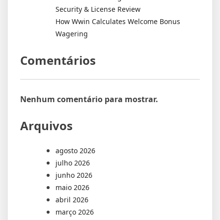
Security & License Review
How Wwin Calculates Welcome Bonus
Wagering
Comentários
Nenhum comentário para mostrar.
Arquivos
agosto 2026
julho 2026
junho 2026
maio 2026
abril 2026
março 2026