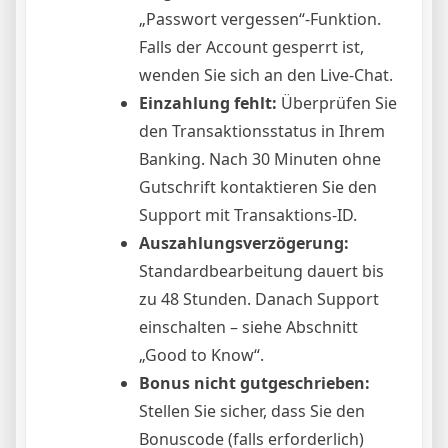
„Passwort vergessen“-Funktion.
Falls der Account gesperrt ist,
wenden Sie sich an den Live-Chat.
Einzahlung fehlt:
Überprüfen Sie
den Transaktionsstatus in Ihrem
Banking. Nach 30 Minuten ohne
Gutschrift kontaktieren Sie den
Support mit Transaktions-ID.
Auszahlungsverzögerung:
Standardbearbeitung dauert bis
zu 48 Stunden. Danach Support
einschalten – siehe Abschnitt
„Good to Know“.
Bonus nicht gutgeschrieben:
Stellen Sie sicher, dass Sie den
Bonuscode (falls erforderlich)