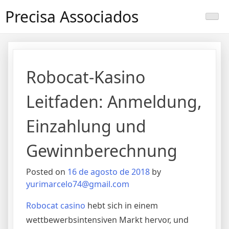
Skip
Precisa Associados
to
content
Robocat-Kasino
Leitfaden: Anmeldung,
Einzahlung und
Gewinnberechnung
Posted on
16 de agosto de 2018
by
yurimarcelo74@gmail.com
Robocat casino
hebt sich in einem
wettbewerbsintensiven Markt hervor, und