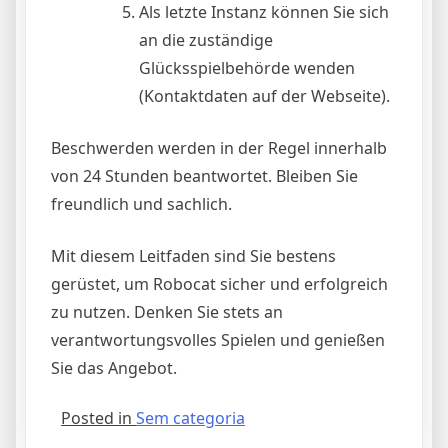
Als letzte Instanz können Sie sich
an die zuständige
Glücksspielbehörde wenden
(Kontaktdaten auf der Webseite).
Beschwerden werden in der Regel innerhalb
von 24 Stunden beantwortet. Bleiben Sie
freundlich und sachlich.
Mit diesem Leitfaden sind Sie bestens
gerüstet, um Robocat sicher und erfolgreich
zu nutzen. Denken Sie stets an
verantwortungsvolles Spielen und genießen
Sie das Angebot.
Posted in
Sem categoria