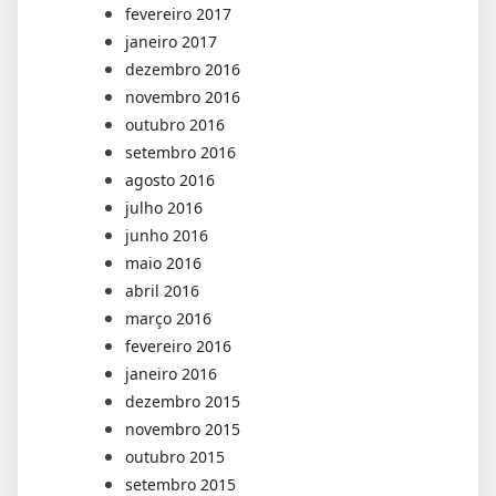
fevereiro 2017
janeiro 2017
dezembro 2016
novembro 2016
outubro 2016
setembro 2016
agosto 2016
julho 2016
junho 2016
maio 2016
abril 2016
março 2016
fevereiro 2016
janeiro 2016
dezembro 2015
novembro 2015
outubro 2015
setembro 2015