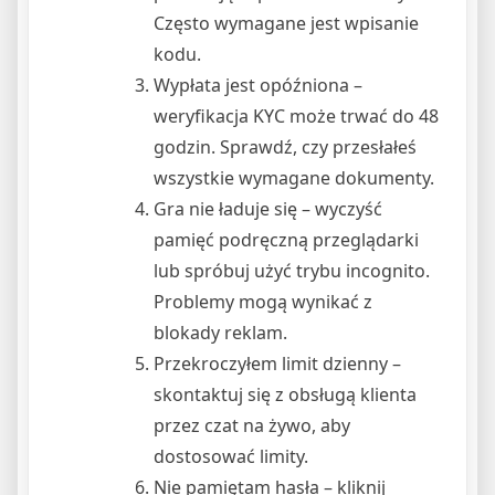
Często wymagane jest wpisanie
kodu.
Wypłata jest opóźniona –
weryfikacja KYC może trwać do 48
godzin. Sprawdź, czy przesłałeś
wszystkie wymagane dokumenty.
Gra nie ładuje się – wyczyść
pamięć podręczną przeglądarki
lub spróbuj użyć trybu incognito.
Problemy mogą wynikać z
blokady reklam.
Przekroczyłem limit dzienny –
skontaktuj się z obsługą klienta
przez czat na żywo, aby
dostosować limity.
Nie pamiętam hasła – kliknij