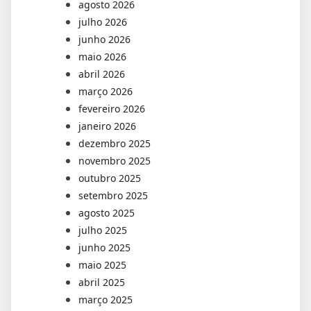
agosto 2026
julho 2026
junho 2026
maio 2026
abril 2026
março 2026
fevereiro 2026
janeiro 2026
dezembro 2025
novembro 2025
outubro 2025
setembro 2025
agosto 2025
julho 2025
junho 2025
maio 2025
abril 2025
março 2025