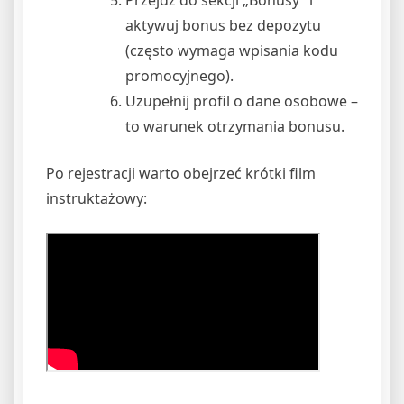
aktywuj bonus bez depozytu
(często wymaga wpisania kodu
promocyjnego).
Uzupełnij profil o dane osobowe –
to warunek otrzymania bonusu.
Po rejestracji warto obejrzeć krótki film
instruktażowy: