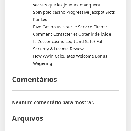
secrets que les joueurs manquent
Spin polo casino Progressive Jackpot Slots
Ranked
Rivo Casino Avis sur le Service Client :
Comment Contacter et Obtenir de l’Aide
Is Zoccer casino Legit and Safe? Full
Security & License Review
How Wwin Calculates Welcome Bonus
Wagering
Comentários
Nenhum comentário para mostrar.
Arquivos