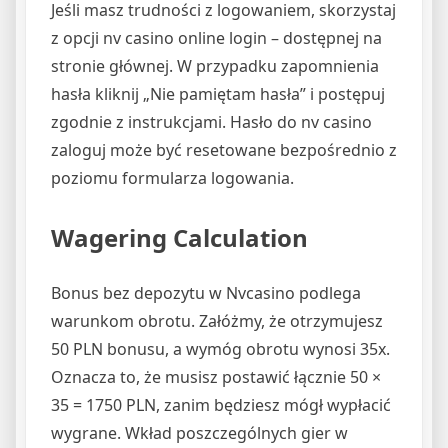
Jeśli masz trudności z logowaniem, skorzystaj
z opcji nv casino online login – dostępnej na
stronie głównej. W przypadku zapomnienia
hasła kliknij „Nie pamiętam hasła” i postępuj
zgodnie z instrukcjami. Hasło do nv casino
zaloguj może być resetowane bezpośrednio z
poziomu formularza logowania.
Wagering Calculation
Bonus bez depozytu w Nvcasino podlega
warunkom obrotu. Załóżmy, że otrzymujesz
50 PLN bonusu, a wymóg obrotu wynosi 35x.
Oznacza to, że musisz postawić łącznie 50 ×
35 = 1750 PLN, zanim będziesz mógł wypłacić
wygrane. Wkład poszczególnych gier w