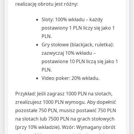
realizację obrotu jest różny:
Sloty: 100% wkładu – każdy
postawiony 1 PLN liczy się jako 1
PLN.
Gry stołowe (blackjack, ruletka):
zazwyczaj 10% wkładu –
postawione 10 PLN liczą się jako 1
PLN.
Video poker: 20% wkładu.
Przykład: Jeśli zagrasz 1000 PLN na slotach,
zrealizujesz 1000 PLN wymogu. Aby dopełnić
pozostałe 750 PLN, musisz postawić 750 PLN
na slotach lub 7500 PLN na grach stołowych
(przy 10% wkładzie). Wzór: Wymagany obrót