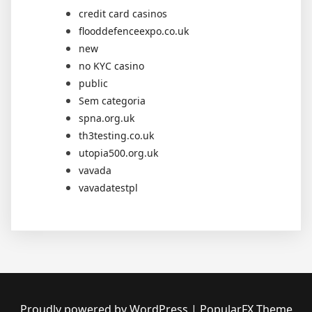
credit card casinos
flooddefenceexpo.co.uk
new
no KYC casino
public
Sem categoria
spna.org.uk
th3testing.co.uk
utopia500.org.uk
vavada
vavadatestpl
Proudly powered by WordPress
|
PopularFX Theme