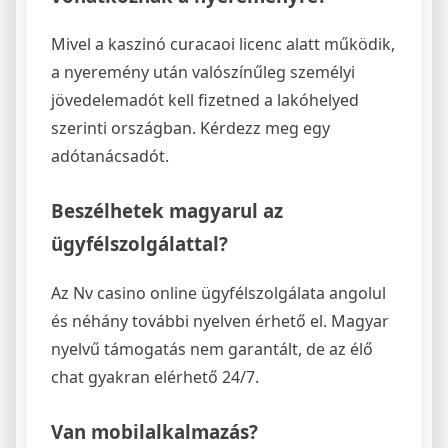
Mivel a kaszinó curacaoi licenc alatt működik,
a nyeremény után valószínűleg személyi
jövedelemadót kell fizetned a lakóhelyed
szerinti országban. Kérdezz meg egy
adótanácsadót.
Beszélhetek magyarul az
ügyfélszolgálattal?
Az Nv casino online ügyfélszolgálata angolul
és néhány további nyelven érhető el. Magyar
nyelvű támogatás nem garantált, de az élő
chat gyakran elérhető 24/7.
Van mobilalkalmazás?