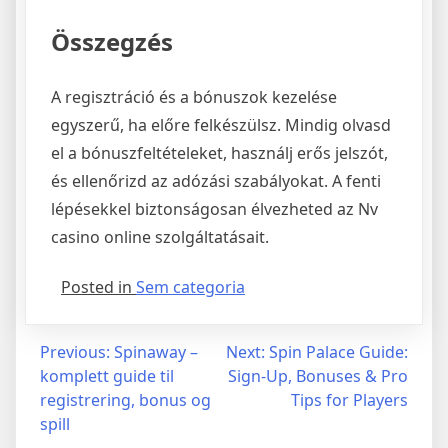
Összegzés
A regisztráció és a bónuszok kezelése
egyszerű, ha előre felkészülsz. Mindig olvasd
el a bónuszfeltételeket, használj erős jelszót,
és ellenőrizd az adózási szabályokat. A fenti
lépésekkel biztonságosan élvezheted az Nv
casino online szolgáltatásait.
Posted in
Sem categoria
Navegação
Previous:
Spinaway –
Next:
Spin Palace Guide:
komplett guide til
Sign-Up, Bonuses & Pro
de
registrering, bonus og
Tips for Players
Post
spill