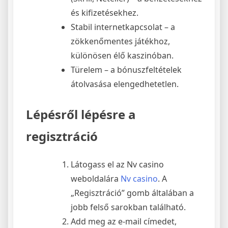
és kifizetésekhez.
Stabil internetkapcsolat – a
zökkenőmentes játékhoz,
különösen élő kaszinóban.
Türelem – a bónuszfeltételek
átolvasása elengedhetetlen.
Lépésről lépésre a
regisztráció
Látogass el az Nv casino
weboldalára
Nv casino
. A
„Regisztráció” gomb általában a
jobb felső sarokban található.
Add meg az e-mail címedet,