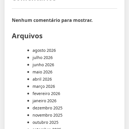
Nenhum comentário para mostrar.
Arquivos
agosto 2026
julho 2026
junho 2026
maio 2026
abril 2026
março 2026
fevereiro 2026
janeiro 2026
dezembro 2025
novembro 2025
outubro 2025