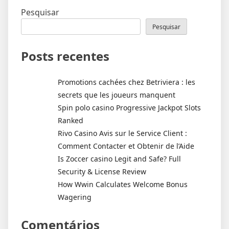
Pesquisar
Pesquisar
Posts recentes
Promotions cachées chez Betriviera : les
secrets que les joueurs manquent
Spin polo casino Progressive Jackpot Slots
Ranked
Rivo Casino Avis sur le Service Client :
Comment Contacter et Obtenir de l’Aide
Is Zoccer casino Legit and Safe? Full
Security & License Review
How Wwin Calculates Welcome Bonus
Wagering
Comentários