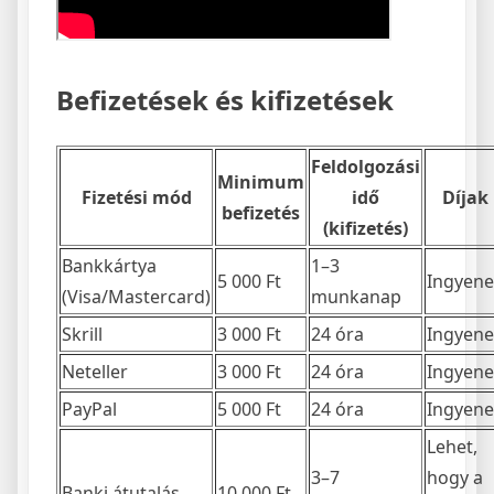
Befizetések és kifizetések
Feldolgozási
Minimum
Fizetési mód
idő
Díjak
befizetés
(kifizetés)
Bankkártya
1–3
5 000 Ft
Ingyene
(Visa/Mastercard)
munkanap
Skrill
3 000 Ft
24 óra
Ingyene
Neteller
3 000 Ft
24 óra
Ingyene
PayPal
5 000 Ft
24 óra
Ingyene
Lehet,
3–7
hogy a
Banki átutalás
10 000 Ft