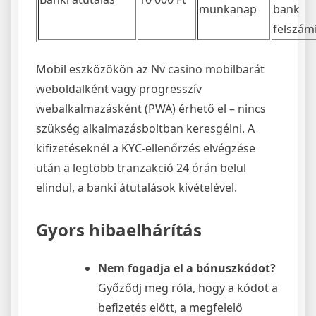
munkanap
bank
felszám
Mobil eszközökön az Nv casino mobilbarát
weboldalként vagy progresszív
webalkalmazásként (PWA) érhető el – nincs
szükség alkalmazásboltban keresgélni. A
kifizetéseknél a KYC-ellenőrzés elvégzése
után a legtöbb tranzakció 24 órán belül
elindul, a banki átutalások kivételével.
Gyors hibaelhárítás
Nem fogadja el a bónuszkódot?
Győződj meg róla, hogy a kódot a
befizetés előtt, a megfelelő