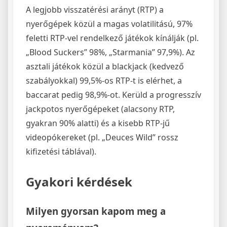
A legjobb visszatérési arányt (RTP) a
nyerőgépek közül a magas volatilitású, 97%
feletti RTP-vel rendelkező játékok kínálják (pl.
„Blood Suckers” 98%, „Starmania” 97,9%). Az
asztali játékok közül a blackjack (kedvező
szabályokkal) 99,5%-os RTP-t is elérhet, a
baccarat pedig 98,9%-ot. Kerüld a progresszív
jackpotos nyerőgépeket (alacsony RTP,
gyakran 90% alatti) és a kisebb RTP-jű
videopókereket (pl. „Deuces Wild” rossz
kifizetési táblával).
Gyakori kérdések
Milyen gyorsan kapom meg a