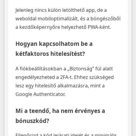
Jelenleg nincs külön letölthető app, de a
weboldal mobiloptimalizált, és a böngészőből
a kezdőképernyőre helyezhető PWA-ként.
Hogyan kapcsolhatom be a
kétfaktoros hitelesítést?
A fiókbeállításokban a „Biztonság” fül alatt
engedélyezheted a 2FA-t. Ehhez szükséged
lesz egy hitelesítő alkalmazásra, mint a
Google Authenticator.
Mi a teendő, ha nem érvényes a
bónuszkód?
Ellenőrizd a kód lejárati idejét és a minimális