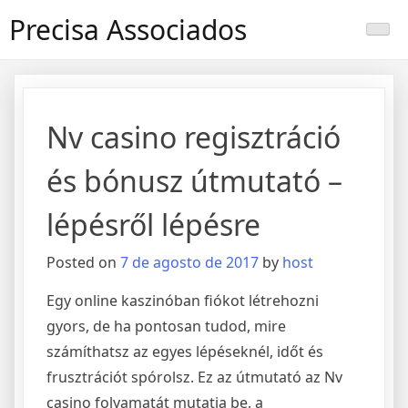
Skip
Precisa Associados
to
content
Nv casino regisztráció
és bónusz útmutató –
lépésről lépésre
Posted on
7 de agosto de 2017
by
host
Egy online kaszinóban fiókot létrehozni
gyors, de ha pontosan tudod, mire
számíthatsz az egyes lépéseknél, időt és
frusztrációt spórolsz. Ez az útmutató az Nv
casino folyamatát mutatja be, a