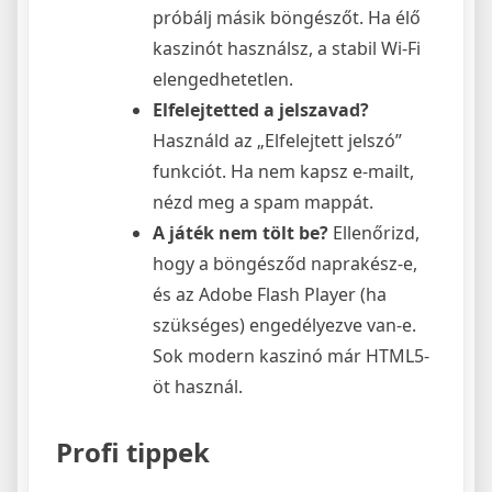
próbálj másik böngészőt. Ha élő
kaszinót használsz, a stabil Wi-Fi
elengedhetetlen.
Elfelejtetted a jelszavad?
Használd az „Elfelejtett jelszó”
funkciót. Ha nem kapsz e-mailt,
nézd meg a spam mappát.
A játék nem tölt be?
Ellenőrizd,
hogy a böngésződ naprakész-e,
és az Adobe Flash Player (ha
szükséges) engedélyezve van-e.
Sok modern kaszinó már HTML5-
öt használ.
Profi tippek