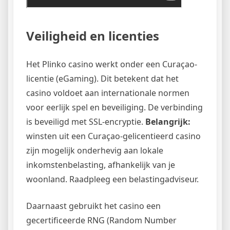
Veiligheid en licenties
Het Plinko casino werkt onder een Curaçao-
licentie (eGaming). Dit betekent dat het
casino voldoet aan internationale normen
voor eerlijk spel en beveiliging. De verbinding
is beveiligd met SSL-encryptie.
Belangrijk:
winsten uit een Curaçao-gelicentieerd casino
zijn mogelijk onderhevig aan lokale
inkomstenbelasting, afhankelijk van je
woonland. Raadpleeg een belastingadviseur.
Daarnaast gebruikt het casino een
gecertificeerde RNG (Random Number