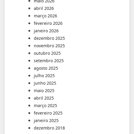
maio 2026
abril 2026
março 2026
fevereiro 2026
janeiro 2026
dezembro 2025
novembro 2025
outubro 2025
setembro 2025
agosto 2025
julho 2025
junho 2025
maio 2025
abril 2025
março 2025
fevereiro 2025
janeiro 2025
dezembro 2018