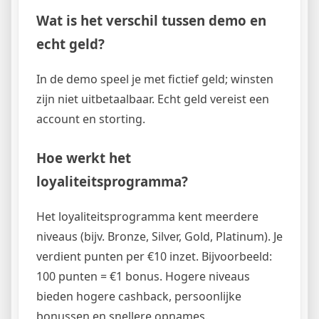
Wat is het verschil tussen demo en
echt geld?
In de demo speel je met fictief geld; winsten
zijn niet uitbetaalbaar. Echt geld vereist een
account en storting.
Hoe werkt het
loyaliteitsprogramma?
Het loyaliteitsprogramma kent meerdere
niveaus (bijv. Bronze, Silver, Gold, Platinum). Je
verdient punten per €10 inzet. Bijvoorbeeld:
100 punten = €1 bonus. Hogere niveaus
bieden hogere cashback, persoonlijke
bonussen en snellere opnames.