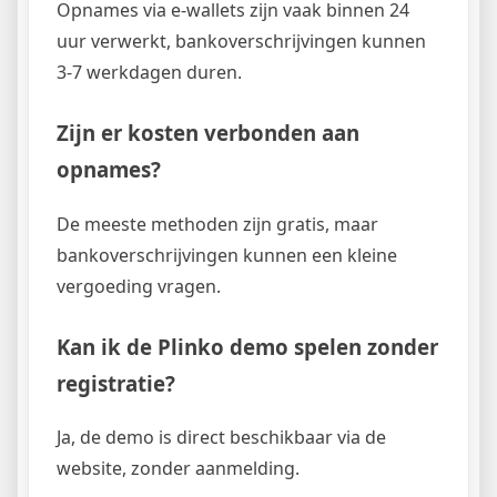
Opnames via e-wallets zijn vaak binnen 24
uur verwerkt, bankoverschrijvingen kunnen
3-7 werkdagen duren.
Zijn er kosten verbonden aan
opnames?
De meeste methoden zijn gratis, maar
bankoverschrijvingen kunnen een kleine
vergoeding vragen.
Kan ik de Plinko demo spelen zonder
registratie?
Ja, de demo is direct beschikbaar via de
website, zonder aanmelding.