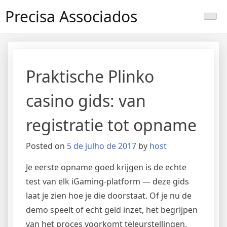
Skip
Precisa Associados
to
content
Praktische Plinko
casino gids: van
registratie tot opname
Posted on
5 de julho de 2017
by
host
Je eerste opname goed krijgen is de echte
test van elk iGaming-platform — deze gids
laat je zien hoe je die doorstaat. Of je nu de
demo speelt of echt geld inzet, het begrijpen
van het proces voorkomt teleurstellingen.