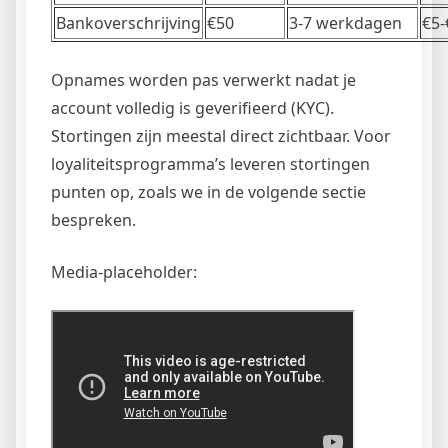
Bankoverschrijving
€50
3-7 werkdagen
€5-
Opnames worden pas verwerkt nadat je
account volledig is geverifieerd (KYC).
Stortingen zijn meestal direct zichtbaar. Voor
loyaliteitsprogramma’s leveren stortingen
punten op, zoals we in de volgende sectie
bespreken.
Media-placeholder: