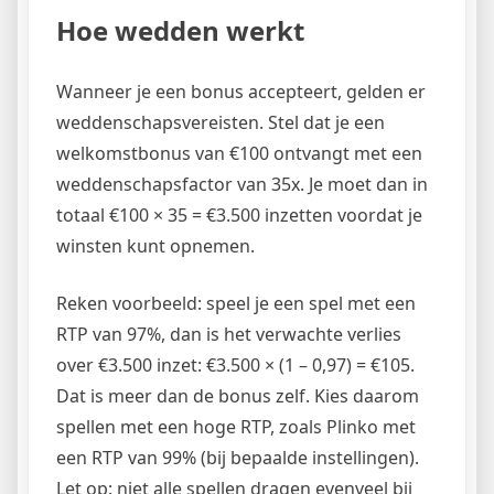
Hoe wedden werkt
Wanneer je een bonus accepteert, gelden er
weddenschapsvereisten. Stel dat je een
welkomstbonus van €100 ontvangt met een
weddenschapsfactor van 35x. Je moet dan in
totaal €100 × 35 = €3.500 inzetten voordat je
winsten kunt opnemen.
Reken voorbeeld: speel je een spel met een
RTP van 97%, dan is het verwachte verlies
over €3.500 inzet: €3.500 × (1 – 0,97) = €105.
Dat is meer dan de bonus zelf. Kies daarom
spellen met een hoge RTP, zoals Plinko met
een RTP van 99% (bij bepaalde instellingen).
Let op: niet alle spellen dragen evenveel bij