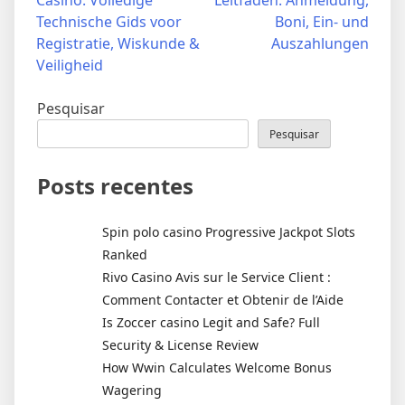
de
Technische Gids voor
Boni, Ein- und
Post
Registratie, Wiskunde &
Auszahlungen
Veiligheid
Pesquisar
Pesquisar
Posts recentes
Spin polo casino Progressive Jackpot Slots
Ranked
Rivo Casino Avis sur le Service Client :
Comment Contacter et Obtenir de l’Aide
Is Zoccer casino Legit and Safe? Full
Security & License Review
How Wwin Calculates Welcome Bonus
Wagering