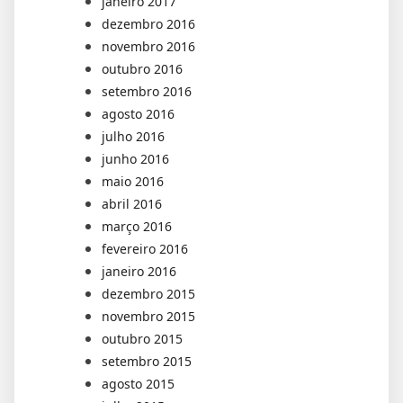
janeiro 2017
dezembro 2016
novembro 2016
outubro 2016
setembro 2016
agosto 2016
julho 2016
junho 2016
maio 2016
abril 2016
março 2016
fevereiro 2016
janeiro 2016
dezembro 2015
novembro 2015
outubro 2015
setembro 2015
agosto 2015