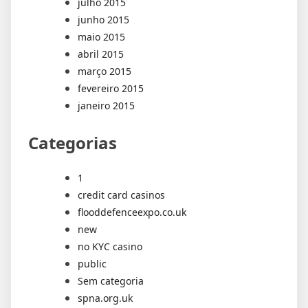
julho 2015
junho 2015
maio 2015
abril 2015
março 2015
fevereiro 2015
janeiro 2015
Categorias
1
credit card casinos
flooddefenceexpo.co.uk
new
no KYC casino
public
Sem categoria
spna.org.uk