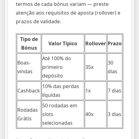
termos de cada bónus variam — preste
atenção aos requisitos de aposta (rollover) e
prazos de validade.
Tipo de
Valor Típico
Rollover
Prazo
Bónus
Até 100% do
Boas-
30
primeiro
35x
vindas
dias
depósito
10% das perdas
Cashback
1x
7 dias
líquidas
50 rodadas em
Rodadas
slots
40x
3 dias
Grátis
selecionadas