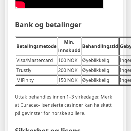
Bank og betalinger
Min.
Betalingsmetode
Behandlingstid
Geby
innskudd
Visa/Mastercard
100 NOK
Øyeblikkelig
Inge
Trustly
200 NOK
Øyeblikkelig
Inge
MiFinity
150 NOK
Øyeblikkelig
Inge
Uttak behandles innen 1–3 virkedager. Merk
at Curacao-lisensierte casinoer kan ha skatt
på gevinster for norske spillere.
Sikkerhet og lisens