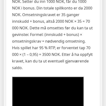
NOK. Setter du inn 1000 NOK, får du 1000
NOK i bonus. Din totale spillkonto er da 2000
NOK. Omsetningskravet er 35 ganger
innskudd + bonus, altså 2000 NOK × 35 = 70
000 NOK. Dette må omsettes før du kan ta ut
gevinster. Formel: (innskudd + bonus) ×
omsetningskrav = nødvendig omsetning.
Hvis spillet har 95 % RTP, er forventet tap 70
000 × (1 – 0,95) = 3500 NOK. Etter å ha oppfylt
kravet, kan du ta ut eventuell gjenværende
saldo.