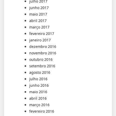
julho 2017
junho 2017
maio 2017
abril 2017
março 2017
fevereiro 2017
janeiro 2017
dezembro 2016
novembro 2016
outubro 2016
setembro 2016
agosto 2016
julho 2016
junho 2016
maio 2016
abril 2016
março 2016
fevereiro 2016