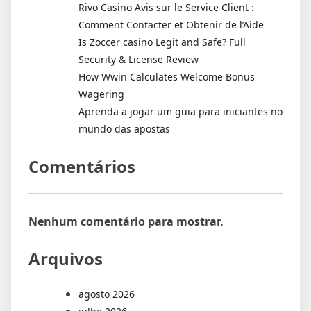
Rivo Casino Avis sur le Service Client :
Comment Contacter et Obtenir de l’Aide
Is Zoccer casino Legit and Safe? Full
Security & License Review
How Wwin Calculates Welcome Bonus
Wagering
Aprenda a jogar um guia para iniciantes no
mundo das apostas
Comentários
Nenhum comentário para mostrar.
Arquivos
agosto 2026