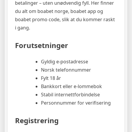
betalinger – uten unødvendig fyll. Her finner
du alt om boabet norge, boabet app og
boabet promo code, slik at du kommer raskt
i gang.
Forutsetninger
Gyldig e-postadresse
Norsk telefonnummer
Fylt 18 år
Bankkort eller e-lommebok
Stabil internettforbindelse
Personnummer for verifisering
Registrering