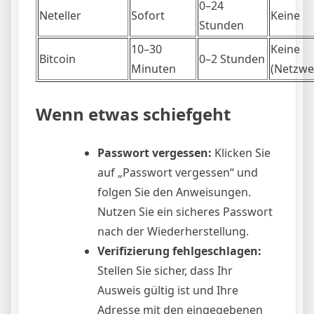
0–24
Neteller
Sofort
Keine
Stunden
10–30
Keine
Bitcoin
0–2 Stunden
Minuten
(Netzwe
Wenn etwas schiefgeht
Passwort vergessen:
Klicken Sie
auf „Passwort vergessen“ und
folgen Sie den Anweisungen.
Nutzen Sie ein sicheres Passwort
nach der Wiederherstellung.
Verifizierung fehlgeschlagen:
Stellen Sie sicher, dass Ihr
Ausweis gültig ist und Ihre
Adresse mit den eingegebenen