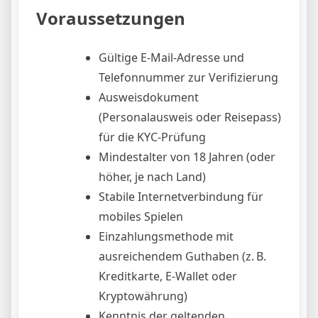
Voraussetzungen
Gültige E-Mail-Adresse und
Telefonnummer zur Verifizierung
Ausweisdokument
(Personalausweis oder Reisepass)
für die KYC-Prüfung
Mindestalter von 18 Jahren (oder
höher, je nach Land)
Stabile Internetverbindung für
mobiles Spielen
Einzahlungsmethode mit
ausreichendem Guthaben (z. B.
Kreditkarte, E-Wallet oder
Kryptowährung)
Kenntnis der geltenden