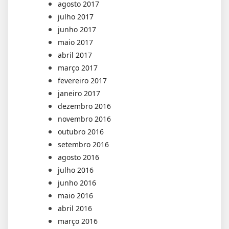
agosto 2017
julho 2017
junho 2017
maio 2017
abril 2017
março 2017
fevereiro 2017
janeiro 2017
dezembro 2016
novembro 2016
outubro 2016
setembro 2016
agosto 2016
julho 2016
junho 2016
maio 2016
abril 2016
março 2016