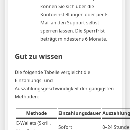
können Sie sich über die
Kontoeinstellungen oder per E-
Mail an den Support selbst
sperren lassen. Die Sperrfrist
beträgt mindestens 6 Monate.
Gut zu wissen
Die folgende Tabelle vergleicht die
Einzahlungs- und
Auszahlungsgeschwindigkeit der gängigsten
Methoden:
Methode
Einzahlungsdauer
Auszahlung
E-Wallets (Skrill,
Sofort
0–24 Stunde