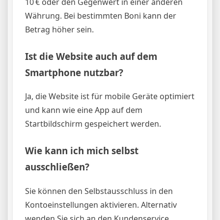
10 € oder den Gegenwert in einer anderen
Währung. Bei bestimmten Boni kann der
Betrag höher sein.
Ist die Website auch auf dem
Smartphone nutzbar?
Ja, die Website ist für mobile Geräte optimiert
und kann wie eine App auf dem
Startbildschirm gespeichert werden.
Wie kann ich mich selbst
ausschließen?
Sie können den Selbstausschluss in den
Kontoeinstellungen aktivieren. Alternativ
wenden Sie sich an den Kundenservice.