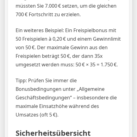
müssten Sie 7.000 € setzen, um die gleichen
700 € Fortschritt zu erzielen.
Ein weiteres Beispiel: Ein Freispielbonus mit
50 Freispielen à 0,20 € und einem Gewinnlimit
von 50 €. Der maximale Gewinn aus den
Freispielen beträgt 50 €, der dann 35x
umgesetzt werden muss: 50 € × 35 = 1.750 €.
Tipp: Prüfen Sie immer die
Bonusbedingungen unter „Allgemeine
Geschäftsbedingungen“ – insbesondere die
maximale Einsatzhöhe während des
Umsatzes (oft 5 €).
Sicherheitsübersicht