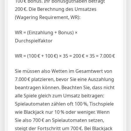
100 € Bonus. Ihr Bonusguthaben beträgt
200 €. Die Berechnung des Umsatzes
(Wagering Requirement, WR):
WR = (Einzahlung + Bonus) ×
Durchspielfaktor
WR = (100 € + 100 €) × 35 = 200 € × 35 = 7.000 €
Sie müssen also Wetten im Gesamtwert von
7.000 € platzieren, bevor Sie eine Auszahlung
beantragen können. Beachten Sie, dass nicht
alle Spiele gleich zum Umsatz beitragen:
Spielautomaten zählen oft 100 %, Tischspiele
wie Blackjack nur 10 % oder weniger. Wenn
Sie also 700 € an Spielautomaten setzen,
steigt der Fortschritt um 700 €. Bei Blackjack