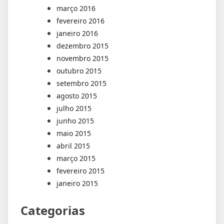
março 2016
fevereiro 2016
janeiro 2016
dezembro 2015
novembro 2015
outubro 2015
setembro 2015
agosto 2015
julho 2015
junho 2015
maio 2015
abril 2015
março 2015
fevereiro 2015
janeiro 2015
Categorias