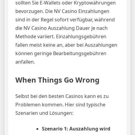
sollten Sie E-Wallets oder Kryptowährungen
bevorzugen. Die NV Casino Einzahlungen
sind in der Regel sofort verfügbar, während
die NV Casino Auszahlung Dauer je nach
Methode variiert. Einzahlungsgebühren
fallen meist keine an, aber bei Auszahlungen
können geringe Bearbeitungsgebühren
anfallen.
When Things Go Wrong
Selbst bei den besten Casinos kann es zu
Problemen kommen. Hier sind typische
Szenarien und Lösungen:
Szenario 1: Auszahlung wird