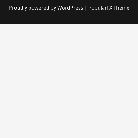
Proudly powered by WordPress
|
PopularFX Theme