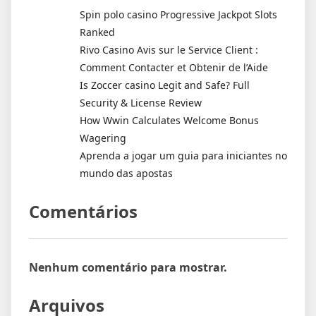
Spin polo casino Progressive Jackpot Slots
Ranked
Rivo Casino Avis sur le Service Client :
Comment Contacter et Obtenir de l’Aide
Is Zoccer casino Legit and Safe? Full
Security & License Review
How Wwin Calculates Welcome Bonus
Wagering
Aprenda a jogar um guia para iniciantes no
mundo das apostas
Comentários
Nenhum comentário para mostrar.
Arquivos