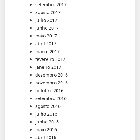
setembro 2017
agosto 2017
julho 2017
junho 2017
maio 2017
abril 2017
março 2017
fevereiro 2017
janeiro 2017
dezembro 2016
novembro 2016
outubro 2016
setembro 2016
agosto 2016
julho 2016
junho 2016
maio 2016
abril 2016