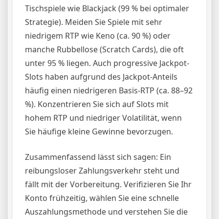
Tischspiele wie Blackjack (99 % bei optimaler
Strategie). Meiden Sie Spiele mit sehr
niedrigem RTP wie Keno (ca. 90 %) oder
manche Rubbellose (Scratch Cards), die oft
unter 95 % liegen. Auch progressive Jackpot-
Slots haben aufgrund des Jackpot-Anteils
häufig einen niedrigeren Basis-RTP (ca. 88–92
%). Konzentrieren Sie sich auf Slots mit
hohem RTP und niedriger Volatilität, wenn
Sie häufige kleine Gewinne bevorzugen.
Zusammenfassend lässt sich sagen: Ein
reibungsloser Zahlungsverkehr steht und
fällt mit der Vorbereitung. Verifizieren Sie Ihr
Konto frühzeitig, wählen Sie eine schnelle
Auszahlungsmethode und verstehen Sie die