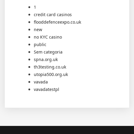
1
credit card casinos
flooddefenceexpo.co.uk
new
no KYC casino
public
Sem categoria
spna.org.uk
th3testing.co.uk
utopia500.org.uk
vavada
vavadatestpl