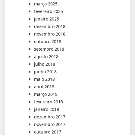
março 2025
fevereiro 2025
janeiro 2025
dezembro 2018
novembro 2018
outubro 2018
setembro 2018
agosto 2018
julho 2018
junho 2018
maio 2018
abril 2018
março 2018
fevereiro 2018
janeiro 2018
dezembro 2017
novembro 2017
outubro 2017