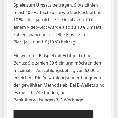
Spiele zum Umsatz beitragen. Slots zählen
meist 100 %, Tischspiele wie Blackjack oft nur
10 % oder gar nicht. Ein Einsatz von 10 € an
einem Video-Slot würde also zu 10 € Umsatz
zählen, während derselbe Einsatz an
Blackjack nur 1 € (10 %) beiträgt.
Ein weiteres Beispiel mit Echtgeld ohne
Bonus: Sie zahlen 50 € ein und möchten den
maximalen Auszahlungsbetrag von 5.000 €
erreichen. Die Auszahlungsdauer hängt von
der gewählten Methode ab. Bei E-Wallets sind
es meist 0–24 Stunden, bei
Banküberweisungen 3–5 Werktage.