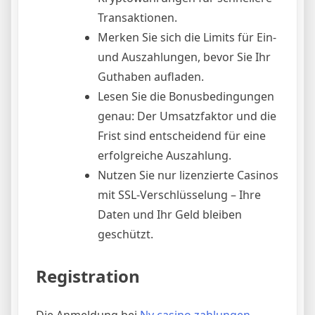
Transaktionen.
Merken Sie sich die Limits für Ein-
und Auszahlungen, bevor Sie Ihr
Guthaben aufladen.
Lesen Sie die Bonusbedingungen
genau: Der Umsatzfaktor und die
Frist sind entscheidend für eine
erfolgreiche Auszahlung.
Nutzen Sie nur lizenzierte Casinos
mit SSL-Verschlüsselung – Ihre
Daten und Ihr Geld bleiben
geschützt.
Registration
Die Anmeldung bei
Nv casino zahlungen