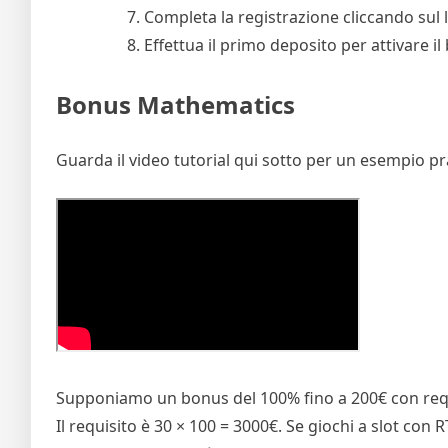
Completa la registrazione cliccando sul li
Effettua il primo deposito per attivare i
Bonus Mathematics
Guarda il video tutorial qui sotto per un esempio pr
Supponiamo un bonus del 100% fino a 200€ con requi
Il requisito è 30 × 100 = 3000€. Se giochi a slot con R