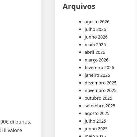
Arquivos
agosto 2026
julho 2026
junho 2026
maio 2026
abril 2026
março 2026
fevereiro 2026
janeiro 2026
dezembro 2025
novembro 2025
outubro 2025
setembro 2025
agosto 2025
julho 2025
100€ di bonus.
junho 2025
i il valore
maio 2025