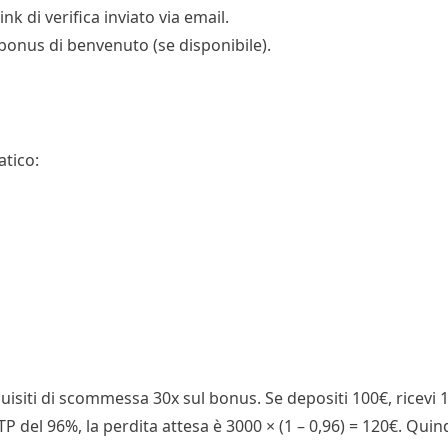
nk di verifica inviato via email.
l bonus di benvenuto (se disponibile).
atico:
siti di scommessa 30x sul bonus. Se depositi 100€, ricevi 
TP del 96%, la perdita attesa è 3000 × (1 – 0,96) = 120€. Quind