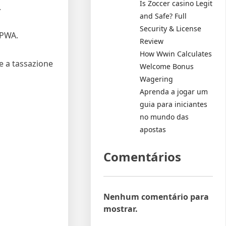
Is Zoccer casino Legit
.
and Safe? Full
Security & License
 PWA.
Review
How Wwin Calculates
e a tassazione
Welcome Bonus
Wagering
Aprenda a jogar um
guia para iniciantes
no mundo das
apostas
Comentários
Nenhum comentário para
mostrar.