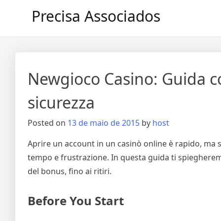
Skip
Precisa Associados
to
content
Newgioco Casino: Guida co
sicurezza
Posted on
13 de maio de 2015
by
host
Aprire un account in un casinò online è rapido, ma 
tempo e frustrazione. In questa guida ti spiegherem
del bonus, fino ai ritiri.
Before You Start