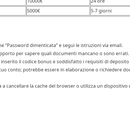
10000€
24 ore
5000€
5-7 giorni
ne “Password dimenticata” e segui le istruzioni via email.
supporto per sapere quali documenti mancano o sono errati.
inserito il codice bonus e soddisfatto i requisiti di deposit
el tuo conto; potrebbe essere in elaborazione o richiedere d
a cancellare la cache del browser o utilizza un dispositivo 