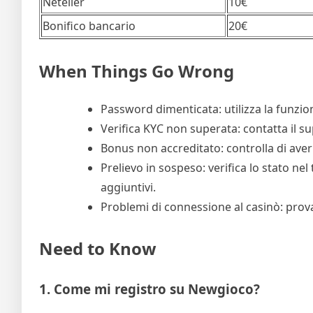
Neteller
10€
Bonifico bancario
20€
When Things Go Wrong
Password dimenticata: utilizza la funzio
Verifica KYC non superata: contatta il 
Bonus non accreditato: controlla di aver 
Prelievo in sospeso: verifica lo stato n
aggiuntivi.
Problemi di connessione al casinò: prova 
Need to Know
1. Come mi registro su Newgioco?