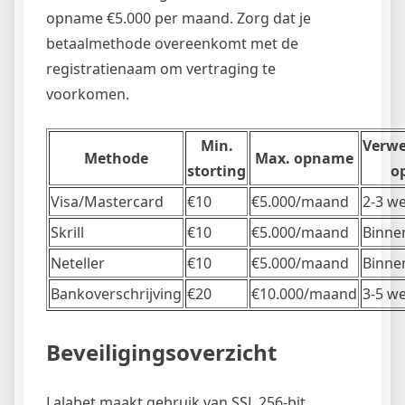
opname €5.000 per maand. Zorg dat je
betaalmethode overeenkomt met de
registratienaam om vertraging te
voorkomen.
Min.
Verwe
Methode
Max. opname
storting
o
Visa/Mastercard
€10
€5.000/maand
2-3 w
Skrill
€10
€5.000/maand
Binne
Neteller
€10
€5.000/maand
Binne
Bankoverschrijving
€20
€10.000/maand
3-5 w
Beveiligingsoverzicht
Lalabet maakt gebruik van SSL 256-bit