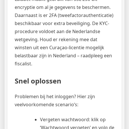
encryptie om al je gegevens te beschermen.
Daarnaast is er 2FA (tweefactorauthenticatie)
beschikbaar voor extra beveiliging. De KYC-
procedure voldoet aan de Nederlandse
wetgeving. Houd er rekening mee dat
winsten uit een Curaçao-licentie mogelijk
belastbaar zijn in Nederland – raadpleeg een
fiscalist.
Snel oplossen
Problemen bij het inloggen? Hier zijn
veelvoorkomende scenario’s:
Vergeten wachtwoord: klik op
‘Wachtwoord vergeten’ en volg de