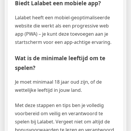
Biedt Lalabet een mobiele app?
Lalabet heeft een mobiel-geoptimaliseerde
website die werkt als een progressive web
app (PWA) – je kunt deze toevoegen aan je
startscherm voor een app-achtige ervaring.
Wat is de minimale leeftijd om te
spelen?
Je moet minimaal 18 jaar oud zijn, of de
wettelijke leeftijd in jouw land.
Met deze stappen en tips ben je volledig
voorbereid om veilig en verantwoord te
spelen bij Lalabet. Vergeet niet om altijd de
bonusvoorwaarden te lezen en verantwoord